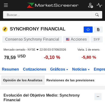
SYNCHRONY FINANCIAL
78,59
$
-0,10 %
SYNCHRONY FINANCIAL
Consenso Synchrony Financial
Acciones
SYF
Mercado cerrado -
NYSE
22:00:03 07/08/2026
Varia. 1 de enero.
USD
-0,10 %
78,59
-5,80 %
Resumen
Cotizaciones
Gráficos
Noticias
Empr
Opinión de los Analistas
Revisiones de las previsiones
Evolución del Objetivo Medio: Synchrony
Financial