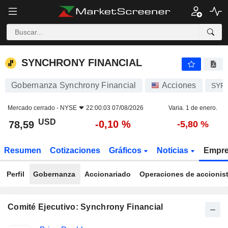
SYNCHRONY FINANCIAL
78,59
$
-0,10 %
SYNCHRONY FINANCIAL
Gobernanza Synchrony Financial
Acciones
SYF
Mercado cerrado -
NYSE
22:00:03 07/08/2026
Varia. 1 de enero.
USD
-0,10 %
78,59
-5,80 %
Resumen
Cotizaciones
Gráficos
Noticias
Empr
Perfil
Gobernanza
Accionariado
Operaciones de accionis
Comité Ejecutivo: Synchrony Financial
Funciones