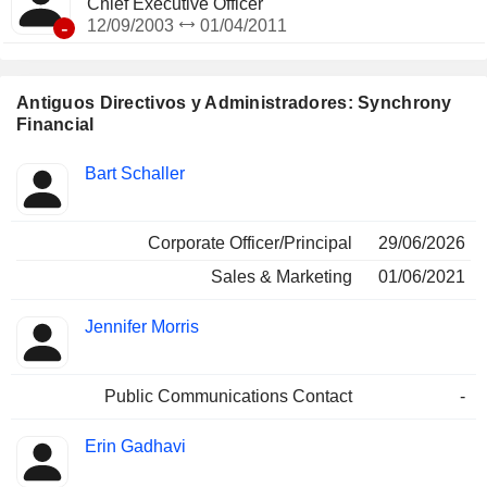
Chief Executive Officer
-
12/09/2003
01/04/2011
Antiguos Directivos y Administradores: Synchrony
Financial
Funciones
Bart Schaller
Insider
ocupadas
Corporate Officer/Principal
29/06/2026
Sales & Marketing
01/06/2021
Jennifer Morris
Public Communications Contact
-
Erin Gadhavi