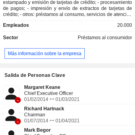
estampado y emisión de tarjetas de crédito; - procesamiento
de pagos; - impresión y envío de extractos de tarjetas de
crédito; - otros: préstamos al consumo, servicios de atención
sanitaria, etc. Hogar y automóvil, digital, diversificado y
Empleados
20.000
valor, salud y bienestar y estilo de vida A finales de 2025, el
grupo gestionaba 103 800 millones de dólares
Sector
Préstamos al consumidor
estadounidenses en préstamos pendientes y 70,7 millones
de cuentas activas.
Más información sobre la empresa
Salida de Personas Clave
Margaret Keane
Chief Executive Officer
-
01/02/2014
01/03/2021
Richard Hartnack
Chairman
-
01/07/2014
01/04/2021
Mark Begor