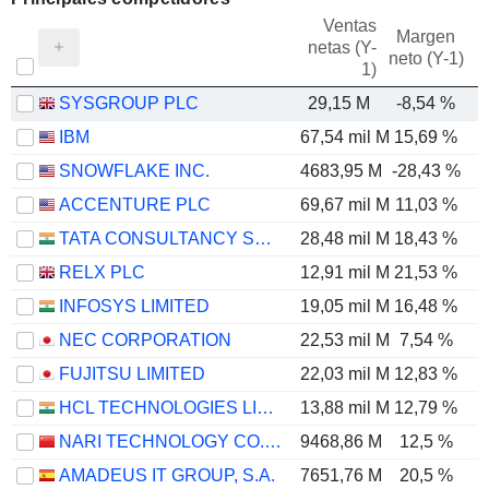
Ventas
Margen
netas (Y-
E
neto (Y-1)
1)
SYSGROUP PLC
29,15 M
-8,54 %
IBM
67,54 mil M
15,69 %
SNOWFLAKE INC.
4683,95 M
-28,43 %
ACCENTURE PLC
69,67 mil M
11,03 %
TATA CONSULTANCY SERVICES LTD.
28,48 mil M
18,43 %
RELX PLC
12,91 mil M
21,53 %
INFOSYS LIMITED
19,05 mil M
16,48 %
NEC CORPORATION
22,53 mil M
7,54 %
FUJITSU LIMITED
22,03 mil M
12,83 %
HCL TECHNOLOGIES LIMITED
13,88 mil M
12,79 %
NARI TECHNOLOGY CO., LTD.
9468,86 M
12,5 %
AMADEUS IT GROUP, S.A.
7651,76 M
20,5 %