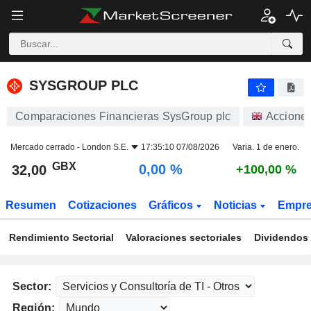
SYSGROUP PLC
32,00
p
0,00 %
SYSGROUP PLC
Comparaciones Financieras SysGroup plc
Accione
Mercado cerrado -
London S.E.
17:35:10 07/08/2026
Varia. 1 de enero.
GBX
0,00 %
32,00
+100,00 %
Resumen
Cotizaciones
Gráficos
Noticias
Empr
Rendimiento Sectorial
Valoraciones sectoriales
Dividendos 
Sector:
Región: