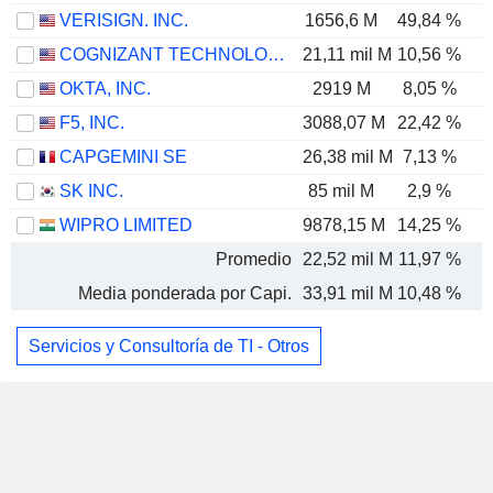
VERISIGN. INC.
1656,6 M
49,84 %
COGNIZANT TECHNOLOGY SOLUTIONS CORPORATION
21,11 mil M
10,56 %
OKTA, INC.
2919 M
8,05 %
F5, INC.
3088,07 M
22,42 %
CAPGEMINI SE
26,38 mil M
7,13 %
SK INC.
85 mil M
2,9 %
WIPRO LIMITED
9878,15 M
14,25 %
Promedio
22,52 mil M
11,97 %
Media ponderada por Capi.
33,91 mil M
10,48 %
Servicios y Consultoría de TI - Otros