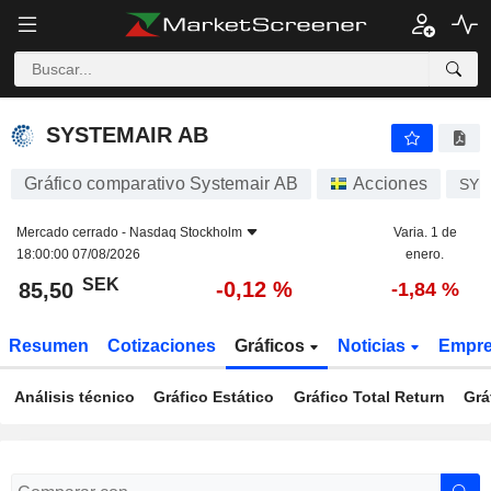
SYSTEMAIR AB
85,50
kr
-0,12 %
SYSTEMAIR AB
Gráfico comparativo Systemair AB
Acciones
SYS
Mercado cerrado -
Nasdaq Stockholm
Varia. 1 de
18:00:00 07/08/2026
enero.
SEK
-0,12 %
85,50
-1,84 %
Resumen
Cotizaciones
Gráficos
Noticias
Empr
Análisis técnico
Gráfico Estático
Gráfico Total Return
Grá