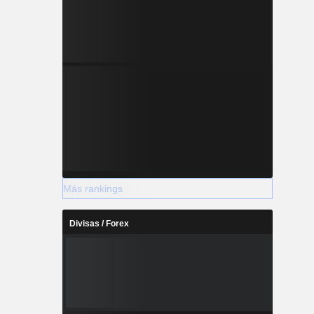
Más rankings
Divisas / Forex