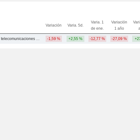
Varia. 1
Variación
Var
Variación
Varia. 5d.
de ene.
1 año
Otros servicios de telecomunicaciones inalámbricas
-1,59 %
+2,55 %
-12,77 %
-27,09 %
+2