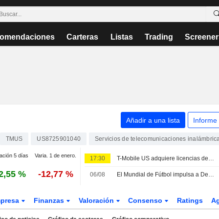
omendaciones
Carteras
Listas
Trading
Screener
Añadir a una lista
Informe
TMUS
US8725901040
Servicios de telecomunicaciones inalámbric
ación 5 días
Varia. 1 de enero.
17:30
T-Mobile US adquiere licencias de espectro de Array Digital Infrastructure por 86,4 millones USD
2,55 %
-12,77 %
06/08
El Mundial de Fútbol impulsa a Deutsche Telekom, que amplía su programa de recompra de acciones
presa
Finanzas
Valoración
Consenso
Ratings
A