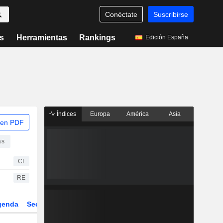
Conéctate
Suscribirse
s
Herramientas
Rankings
Edición España
Índices
Europa
América
Asia
 en PDF
as
CI
RE
genda
Sector
Derivados
ETFs