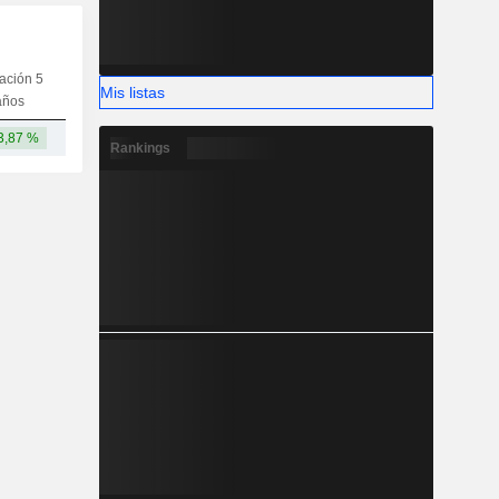
iación 5
Capi.
CT
MT
LT
Mis listas
años
3,87 %
193 mil M
Rankings