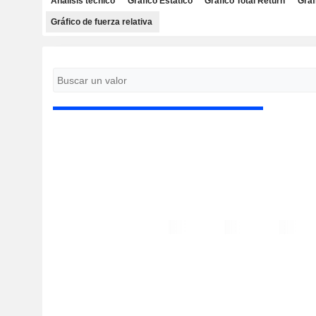
Análisis técnico
Gráfico Estático
Gráfico Total Return
Gráf
Gráfico de fuerza relativa