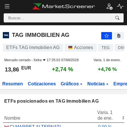
TAG IMMOBILIEN AG
13,86
€
+2,74 %
TAG IMMOBILIEN AG
ETFs TAG Immobilien AG
Acciones
TEG
DE0
Mercado cerrado -
Xetra
17:35:02 07/08/2026
Varia. 1 de enero.
EUR
+2,74 %
13,86
+4,76 %
Resumen
Cotizaciones
Gráficos
Noticias
Empr
ETFs posicionados en TAG Immobilien AG
Varia. 1
Nombre
de ene.
P
CI MARRET ALTERNATIVE ABSOLUTE RETURN BOND ETF - CAD
0,00 %