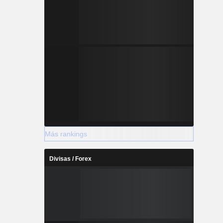
Más rankings
Divisas / Forex