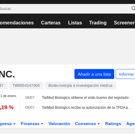
omendaciones
Carteras
Listas
Trading
Screener
NC.
Añadir a una lista
Informe
47
TW0004147004
Biotecnología e investigación médica
 1 de enero.
08/07
TaiMed Biologics obtiene el visto bueno del regulador taiwanés para su terapia contra el VIH Trogarzo
7,19 %
08/07
TaiMed Biologics recibe la autorización de la TFDA para Trogarzo e impulsa el desarrollo clínico de TMB-365/380
presa
Finanzas
Valoración
Consenso
Ratings
Age