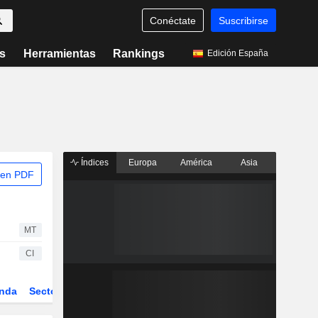
Conéctate
Suscribirse
s
Herramientas
Rankings
Edición España
Índices
Europa
América
Asia
 en PDF
MT
CI
nda
Sector
ETFs