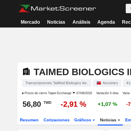
Mercado
Noticias
Análisis
Agenda
Rec
TAIMED BIOLOGICS I
Transcripciones TaiMed Biologics Inc.
Acciones
41
Precio de cierre
Taipei Exchange
07/08/2026
Variación 5 días
Varia.
56,80
-2,91 %
TWD
+1,07 %
-
Resumen
Cotizaciones
Gráficos
Noticias
Em