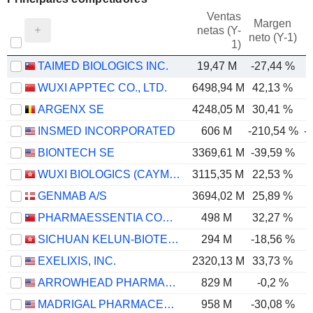
Ventas
Margen
netas (Y-
E
neto (Y-1)
1)
TAIMED BIOLOGICS INC.
19,47 M
-27,44 %
-
WUXI APPTEC CO., LTD.
6498,94 M
42,13 %
ARGENX SE
4248,05 M
30,41 %
INSMED INCORPORATED
606 M
-210,54 %
-
BIONTECH SE
3369,61 M
-39,59 %
-
WUXI BIOLOGICS (CAYMAN) INC.
3115,35 M
22,53 %
GENMAB A/S
3694,02 M
25,89 %
PHARMAESSENTIA CORPORATION
498 M
32,27 %
SICHUAN KELUN-BIOTECH BIOPHARMACEUTICAL CO., LTD.
294 M
-18,56 %
-
EXELIXIS, INC.
2320,13 M
33,73 %
ARROWHEAD PHARMACEUTICALS, INC.
829 M
-0,2 %
MADRIGAL PHARMACEUTICALS, INC.
958 M
-30,08 %
-