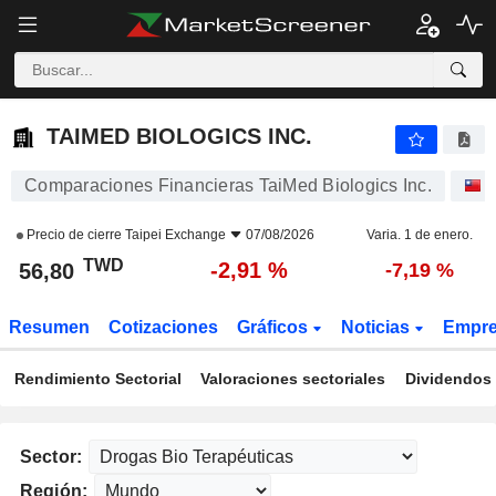
TAIMED BIOLOGICS INC.
56,80
NT$
-2,91 %
TAIMED BIOLOGICS INC.
Comparaciones Financieras TaiMed Biologics Inc.
Precio de cierre
Taipei Exchange
07/08/2026
Varia. 1 de enero.
TWD
-2,91 %
56,80
-7,19 %
Resumen
Cotizaciones
Gráficos
Noticias
Empr
Rendimiento Sectorial
Valoraciones sectoriales
Dividendos 
Sector:
Región: