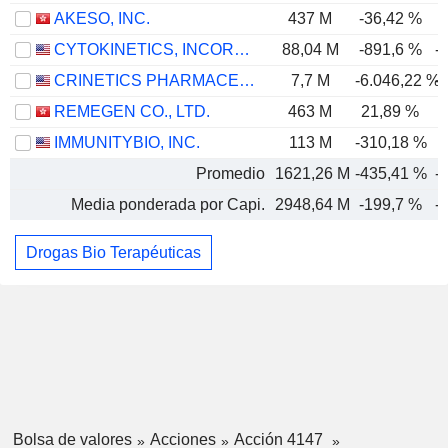
AKESO, INC.
437 M
-36,42 %
-
CYTOKINETICS, INCORPORATED
88,04 M
-891,6 %
-
CRINETICS PHARMACEUTICALS, INC.
7,7 M
-6.046,22 %
-
REMEGEN CO., LTD.
463 M
21,89 %
IMMUNITYBIO, INC.
113 M
-310,18 %
Promedio
1621,26 M
-435,41 %
-
Media ponderada por Capi.
2948,64 M
-199,7 %
-
Drogas Bio Terapéuticas
Bolsa de valores
Acciones
Acción 4147