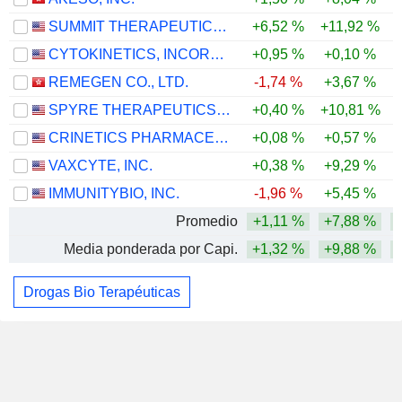
SUMMIT THERAPEUTICS INC.
+6,52 %
+11,92 %
CYTOKINETICS, INCORPORATED
+0,95 %
+0,10 %
REMEGEN CO., LTD.
-1,74 %
+3,67 %
SPYRE THERAPEUTICS, INC.
+0,40 %
+10,81 %
CRINETICS PHARMACEUTICALS, INC.
+0,08 %
+0,57 %
VAXCYTE, INC.
+0,38 %
+9,29 %
IMMUNITYBIO, INC.
-1,96 %
+5,45 %
Promedio
+1,11 %
+7,88 %
Media ponderada por Capi.
+1,32 %
+9,88 %
Drogas Bio Terapéuticas