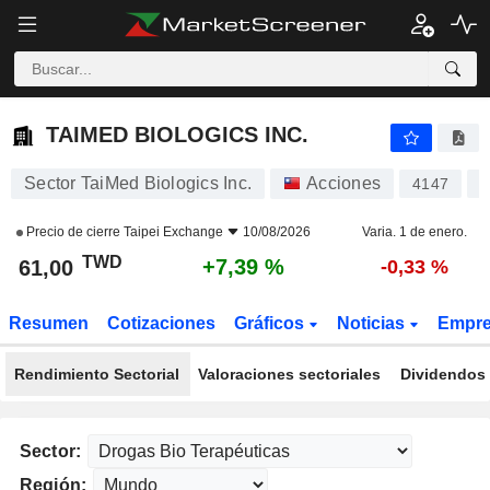
TAIMED BIOLOGICS INC.
61,00
NT$
+7,39 %
TAIMED BIOLOGICS INC.
Sector TaiMed Biologics Inc.
Acciones
4147
T
Precio de cierre
Taipei Exchange
10/08/2026
Varia. 1 de enero.
TWD
+7,39 %
61,00
-0,33 %
Resumen
Cotizaciones
Gráficos
Noticias
Empr
Rendimiento Sectorial
Valoraciones sectoriales
Dividendos 
Sector:
Región: