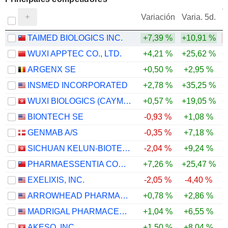
V
Variación
Varia. 5d.
TAIMED BIOLOGICS INC.
+7,39 %
+10,91 %
-
WUXI APPTEC CO., LTD.
+4,21 %
+25,62 %
+
ARGENX SE
+0,50 %
+2,95 %
INSMED INCORPORATED
+2,78 %
+35,25 %
+
WUXI BIOLOGICS (CAYMAN) INC.
+0,57 %
+19,05 %
+
BIONTECH SE
-0,93 %
+1,08 %
GENMAB A/S
-0,35 %
+7,18 %
SICHUAN KELUN-BIOTECH BIOPHARMACEUTICAL CO., LTD.
-2,04 %
+9,24 %
+
PHARMAESSENTIA CORPORATION
+7,26 %
+25,47 %
EXELIXIS, INC.
-2,05 %
-4,40 %
ARROWHEAD PHARMACEUTICALS, INC.
+0,78 %
+2,86 %
+
MADRIGAL PHARMACEUTICALS, INC.
+1,04 %
+6,55 %
AKESO, INC.
+1,50 %
+8,04 %