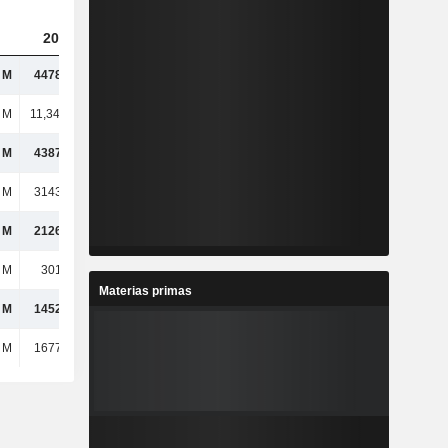
2023
2024
2025
 M
4478,88 M
5470,03 M
6333,66 M
l M
11,34 mil M
8711,12 M
12,48 mil M
 M
4387,44 M
5915,56 M
5482,54 M
 M
3143,62 M
6993,3 M
3664,19 M
 M
2126,45 M
2354,81 M
2125,35 M
 M
3010,3 M
2972,12 M
2954,16 M
Materias primas
 M
1452,43 M
1718,18 M
1833,74 M
 M
1677,52 M
1970,99 M
1755,19 M