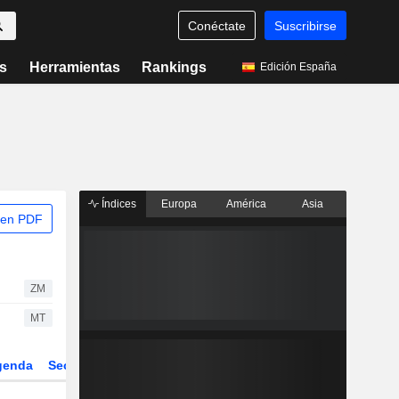
Conéctate
Suscribirse
s
Herramientas
Rankings
Edición España
Índices
Europa
América
Asia
 en PDF
ZM
MT
genda
Sector
ETFs