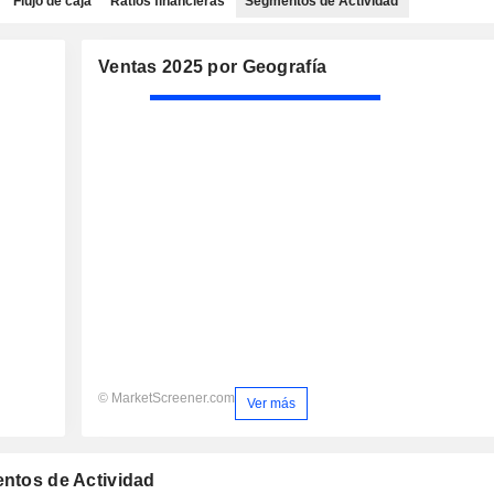
Flujo de caja
Ratios financieras
Segmentos de Actividad
Ventas 2025 por Geografía
© MarketScreener.com
Ver más
entos de Actividad