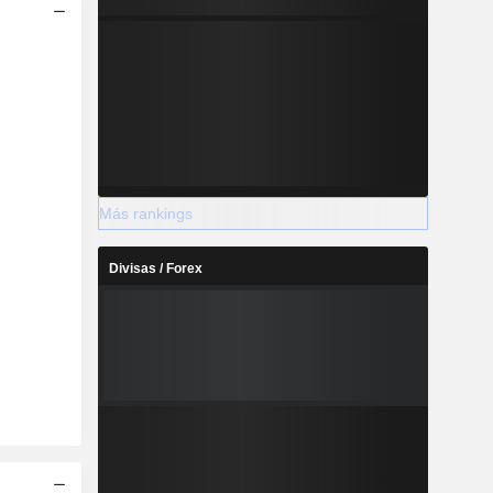
Más rankings
Divisas / Forex