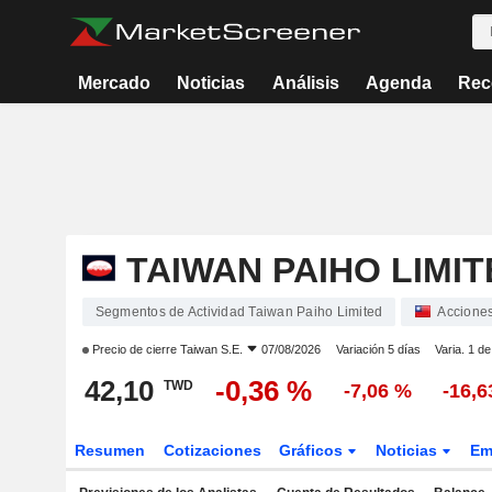
Mercado
Noticias
Análisis
Agenda
Rec
TAIWAN PAIHO LIMIT
Segmentos de Actividad Taiwan Paiho Limited
Accione
Precio de cierre
Taiwan S.E.
07/08/2026
Variación 5 días
Varia. 1 d
42,10
-0,36 %
TWD
-7,06 %
-16,6
Resumen
Cotizaciones
Gráficos
Noticias
Em