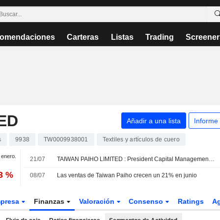
omendaciones
Carteras
Listas
Trading
Screener
ED
Añadir a una lista
Informe
s
9938
TW0009938001
Textiles y artículos de cuero
e enero.
21/07
TAIWAN PAIHO LIMITED : President Capital Management es menos optimista
3 %
08/07
Las ventas de Taiwan Paiho crecen un 21% en junio
presa
Finanzas
Valoración
Consenso
Ratings
A