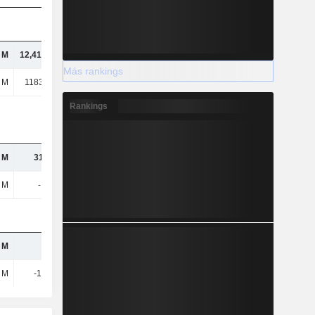
l M
12,41 mil M
15,38 mil M
15,73 mil M
Más rankings
 M
1183,17 M
2850,13 M
2669,83 M
Rankings
 M
31,75 M
79 M
40,83 M
 M
-133 M
-93,33 M
-94,85 M
 M
-
-
-
7 M
-122 mil
-
-