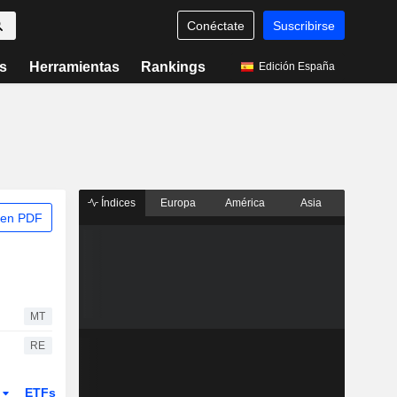
Conéctate
Suscribirse
s
Herramientas
Rankings
Edición España
Índices
Europa
América
Asia
 en PDF
MT
RE
r
ETFs