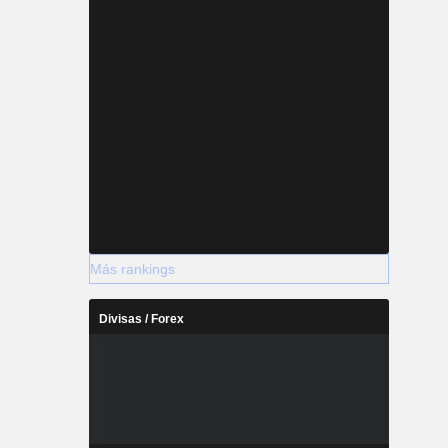
Más rankings
Divisas / Forex