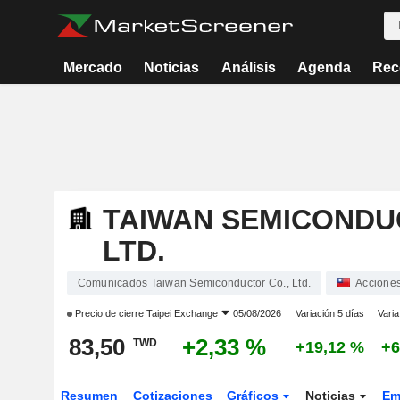
Mercado
Noticias
Análisis
Agenda
Rec
TAIWAN SEMICONDU
LTD.
Comunicados Taiwan Semiconductor Co., Ltd.
Accione
Precio de cierre
Taipei Exchange
05/08/2026
Variación 5 días
Varia
83,50
+2,33 %
TWD
+19,12 %
+6
Resumen
Cotizaciones
Gráficos
Noticias
Em