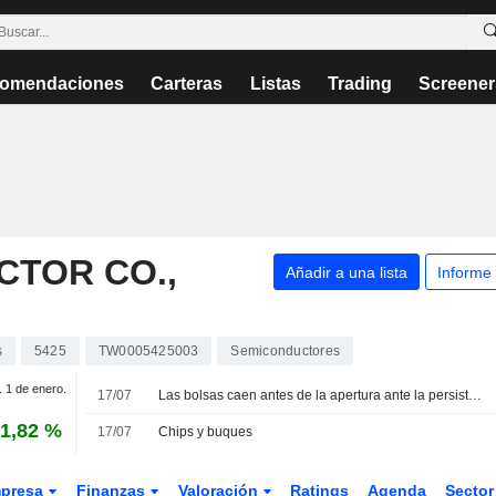
omendaciones
Carteras
Listas
Trading
Screener
CTOR CO.,
Añadir a una lista
Informe
s
5425
TW0005425003
Semiconductores
. 1 de enero.
17/07
Las bolsas caen antes de la apertura ante la persistente liquidación en el sector de los semiconductores
1,82 %
17/07
Chips y buques
presa
Finanzas
Valoración
Ratings
Agenda
Secto