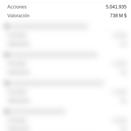
5.041.935
738 M $
░░░░░░░░░░░░░░░░░░░░░░░░
░ ░░░
░░
░░░░░░░░░░░░░░░░░░░░░░░░░░░
░ ░░░
░░
░░░░░░░░░░░░░░░░░░░░░░░░░░░░░
░ ░░░
░░
░░░░░░░░░░░░░░░░░
░ ░░░
░░