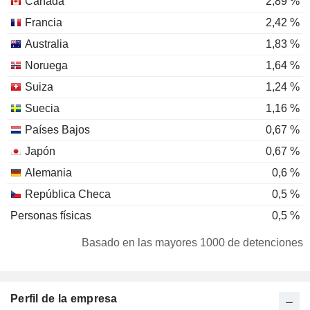
Canadá
2,89 %
Francia
2,42 %
Australia
1,83 %
Noruega
1,64 %
Suiza
1,24 %
Suecia
1,16 %
Países Bajos
0,67 %
Japón
0,67 %
Alemania
0,6 %
República Checa
0,5 %
Personas físicas
0,5 %
Corea del Sur
0,38 %
Basado en las mayores 1000 de detenciones
Dinamarca
0,37 %
Bélgica
0,34 %
Perfil de la empresa
Hong-Kong
0,32 %