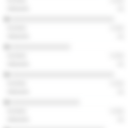
░ ░░░
░░
░░░░░░░░░░░░░░░░░░░░░░░░░░░░░░░░░
░ ░░░
░░
░░░░░░░░░░░░░░░░░░░
░ ░░░
░░
░░░░░░░░░░░░░░░░░░░░░░░░░░░░░░░░░
░ ░░░
░░
░░░░░░░░░░░░░░░░░░░░░░
░ ░░░
░░