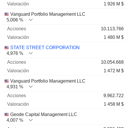
1 926 M $
Vanguard Portfolio Management LLC
5,006 %
10.113.766
1 480 M $
STATE STREET CORPORATION
4,976 %
10.054.668
1 472 M $
Vanguard Portfolio Management LLC
4,931 %
9.962.722
1 458 M $
Geode Capital Management LLC
4,007 %