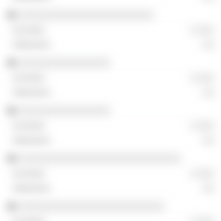
░░░░░░░░░░░░░░░░░░░░░░░░░
░ ░░░
░░
░░░░░░░░░░░░░░░░░
░ ░░░
░░
░░░░░░░░░░░░░░░░░
░ ░░░
░░
░░░░░░░░░░░░░░░░░░░░░░░░░░░░░░
░ ░░░
░░
░░░░░░░░░░░░░░░░░░░░░░░░░░░