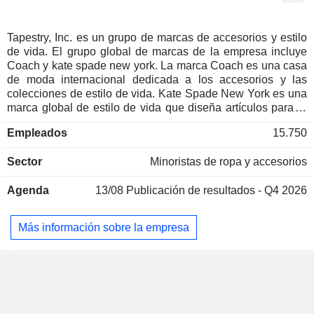
Austria
0,26 %
Luxemburgo
0,23 %
Tapestry, Inc. es un grupo de marcas de accesorios y estilo
de vida. El grupo global de marcas de la empresa incluye
Irlanda
0,17 %
Coach y kate spade new york. La marca Coach es una casa
España
0,08 %
de moda internacional dedicada a los accesorios y las
colecciones de estilo de vida. Kate Spade New York es una
Singapur
0,05 %
marca global de estilo de vida que diseña artículos para el
día a día, ofreciendo colecciones de temporada de bolsos,
Italia
0,05 %
Empleados
15.750
prêt-à-porter, joyería, calzado, regalos, decoración del hogar
Finlandia
0,05 %
y mucho más. Sus productos incluyen bolsos de mujer,
Sector
Minoristas de ropa y accesorios
accesorios de mujer, artículos para hombre y otros
Portugal
0,02 %
productos. Los accesorios de mujer incluyen pequeños
China
0,02 %
Agenda
13/08
Publicación de resultados - Q4 2026
artículos de piel, entre los que se encuentran minibolsos y
microbolsos, monederos, pulseras, estuches y neceseres.
Sudafrica
0,01 %
La línea para hombre incluye colecciones de bolsos,
Más información sobre la empresa
Arabia Saudí
0,01 %
artículos de piel de pequeño formato, calzado, relojes, gafas
de sol y prendas de prêt-à-porter. Sus productos se
Polonia
0,01 %
comercializan a través de sus canales de venta directa al
consumidor (DTC), venta al por mayor y licencias. Su
negocio DTC abarca tiendas minoristas y outlets, sitios web
de comercio electrónico de la marca, así como tiendas