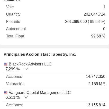
Vote
Quantity
Flotante
Autocontrol
Float
1
202.044.714
201.399.650
( 99,68 %)
0
99,68 %
Principales Accionistas: Tapestry, Inc.
Nombre
Acciones
%
Valoración
BlackRock Advisors LLC
7,299 %
14.747.350
2 159 M $
Vanguard Capital Management LLC
6,511 %
13.155.814