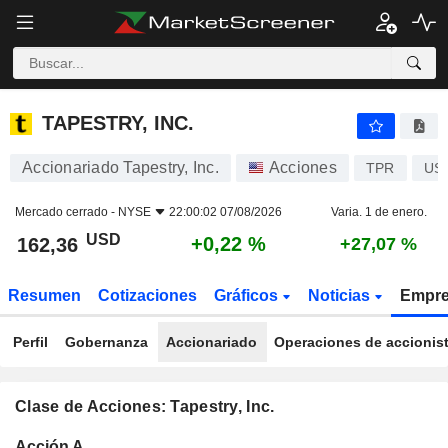
TAPESTRY, INC.
162,36
$
+0,22 %
TAPESTRY, INC.
Accionariado Tapestry, Inc.
Acciones
TPR
US
Mercado cerrado -
NYSE
22:00:02 07/08/2026
Varia. 1 de enero.
USD
+0,22 %
162,36
+27,07 %
Resumen
Cotizaciones
Gráficos
Noticias
Empr
Perfil
Gobernanza
Accionariado
Operaciones de accionis
Clase de Acciones: Tapestry, Inc.
Total
Acción A