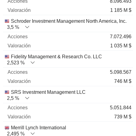
8.096.493
1 185 M $
Schroder Investment Management North America, Inc.
3,5 %
7.072.496
1 035 M $
Fidelity Management & Research Co. LLC
2,523 %
5.098.567
746 M $
SRS Investment Management LLC
2,5 %
5.051.844
739 M $
Merrill Lynch International
2,495 %