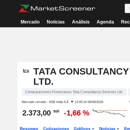
Mercado
Noticias
Análisis
Agenda
Rec
TATA CONSULTANCY
LTD.
Comparaciones Financieras Tata Consultancy Services Ltd.
Mercado cerrado -
NSE India S.E.
13:05:10 06/08/2026
2.373,00
-1,66 %
INR
Resumen
Cotizaciones
Gráficos
Noticias
Em