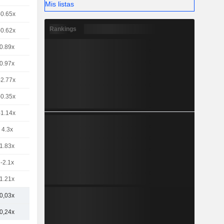
Mis listas
-0.65x
Rankings
-0.62x
0.89x
0.97x
-2.77x
-0.35x
-1.14x
4.3x
1.83x
-2.1x
1.21x
0,03x
0,24x