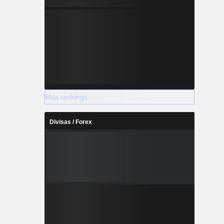
Más rankings
Divisas / Forex