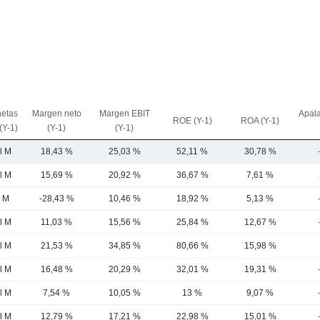
netas
Margen neto
Margen EBIT
Apal
ROE (Y-1)
ROA (Y-1)
(Y-1)
(Y-1)
(Y-1)
l M
18,43 %
25,03 %
52,11 %
30,78 %
l M
15,69 %
20,92 %
36,67 %
7,61 %
5 M
-28,43 %
10,46 %
18,92 %
5,13 %
l M
11,03 %
15,56 %
25,84 %
12,67 %
l M
21,53 %
34,85 %
80,66 %
15,98 %
l M
16,48 %
20,29 %
32,01 %
19,31 %
l M
7,54 %
10,05 %
13 %
9,07 %
l M
12,79 %
17,21 %
22,98 %
15,01 %