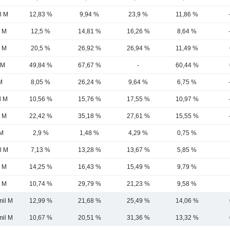
l M
12,83 %
9,94 %
23,9 %
11,86 %
6 M
12,5 %
14,81 %
16,26 %
8,64 %
6 M
20,5 %
26,92 %
26,94 %
11,49 %
 M
49,84 %
67,67 %
-
60,44 %
M
8,05 %
26,24 %
9,64 %
6,75 %
l M
10,56 %
15,76 %
17,55 %
10,97 %
7 M
22,42 %
35,18 %
27,61 %
15,55 %
 M
2,9 %
1,48 %
4,29 %
0,75 %
l M
7,13 %
13,28 %
13,67 %
5,85 %
5 M
14,25 %
16,43 %
15,49 %
9,79 %
8 M
10,74 %
29,79 %
21,23 %
9,58 %
mil M
12,99 %
21,68 %
25,49 %
14,06 %
mil M
10,67 %
20,51 %
31,36 %
13,32 %