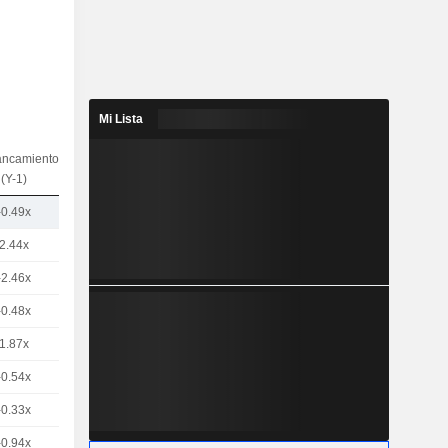
Mi Lista
ancamiento
(Y-1)
-0.49x
2.44x
-2.46x
-0.48x
1.87x
-0.54x
-0.33x
-0.94x