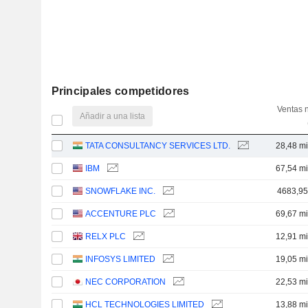
Principales competidores
Ventas 
Añadir a una lista
TATA CONSULTANCY SERVICES LTD.
28,48 mi
IBM
67,54 mi
SNOWFLAKE INC.
4683,9
ACCENTURE PLC
69,67 mi
RELX PLC
12,91 mi
INFOSYS LIMITED
19,05 mi
NEC CORPORATION
22,53 mi
HCL TECHNOLOGIES LIMITED
13,88 mi