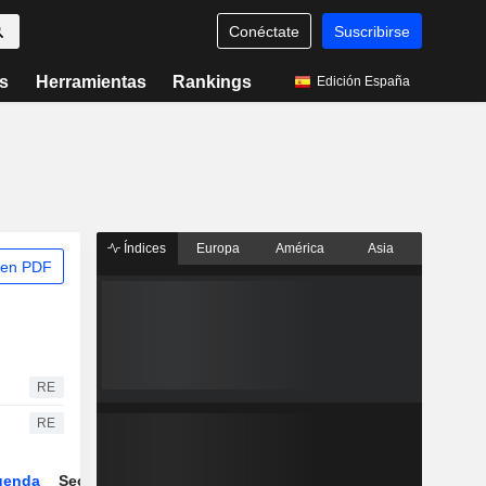
Conéctate
Suscribirse
s
Herramientas
Rankings
Edición España
Índices
Europa
América
Asia
 en PDF
RE
RE
genda
Sector
Derivados
ETFs