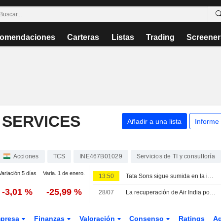
omendaciones
Carteras
Listas
Trading
Screener
 SERVICES
Añadir a una lista
Informe
Acciones
TCS
INE467B01029
Servicios de TI y consultoría
Variación 5 días
Varia. 1 de enero.
13:50
Tata Sons sigue sumida en la incertidumbre sobre su salida a Bolsa tras la clasificación del Banco de la Reserva de la India
-3,01 %
-25,99 %
28/07
La recuperación de Air India podría demorarse hasta una década, según el grupo propietario Tata Sons
presa
Finanzas
Valoración
Consenso
Ratings
A