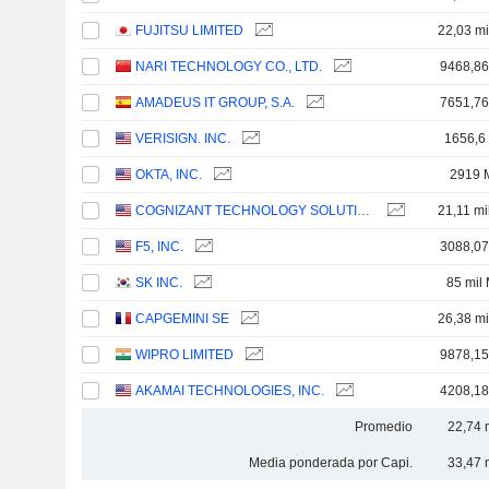
FUJITSU LIMITED
22,03 mi
NARI TECHNOLOGY CO., LTD.
9468,8
AMADEUS IT GROUP, S.A.
7651,7
VERISIGN. INC.
1656,6
OKTA, INC.
2919 
COGNIZANT TECHNOLOGY SOLUTIONS CORPORATION
21,11 mi
F5, INC.
3088,0
SK INC.
85 mil
CAPGEMINI SE
26,38 mi
WIPRO LIMITED
9878,1
AKAMAI TECHNOLOGIES, INC.
4208,1
Promedio
22,74 
Media ponderada por Capi.
33,47 