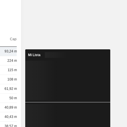
Capi.($)
93,24 mil M
Mi Lista
224 mil M
115 mil M
108 mil M
61,92 mil M
50 mil M
40,89 mil M
40,43 mil M
38,57 mil M