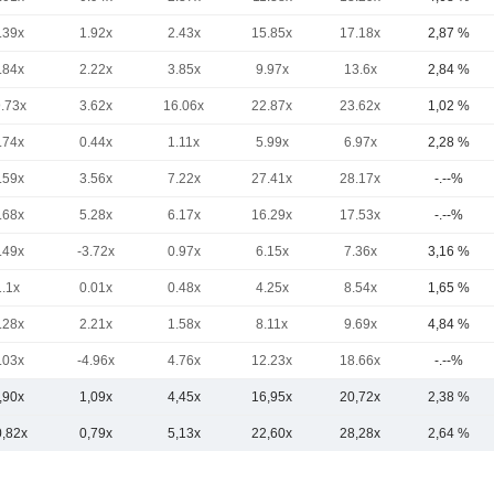
.39x
1.92x
2.43x
15.85x
17.18x
2,87 %
.84x
2.22x
3.85x
9.97x
13.6x
2,84 %
9.73x
3.62x
16.06x
22.87x
23.62x
1,02 %
.74x
0.44x
1.11x
5.99x
6.97x
2,28 %
.59x
3.56x
7.22x
27.41x
28.17x
-.--%
.68x
5.28x
6.17x
16.29x
17.53x
-.--%
.49x
-3.72x
0.97x
6.15x
7.36x
3,16 %
1.1x
0.01x
0.48x
4.25x
8.54x
1,65 %
.28x
2.21x
1.58x
8.11x
9.69x
4,84 %
.03x
-4.96x
4.76x
12.23x
18.66x
-.--%
,90x
1,09x
4,45x
16,95x
20,72x
2,38 %
0,82x
0,79x
5,13x
22,60x
28,28x
2,64 %