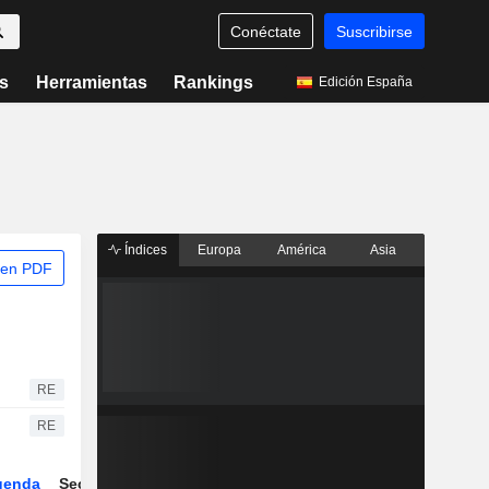
Conéctate
Suscribirse
s
Herramientas
Rankings
Edición España
Índices
Europa
América
Asia
 en PDF
RE
RE
genda
Sector
Derivados
ETFs