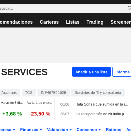
omendaciones
Carteras
Listas
Trading
Screener
 SERVICES
Añadir a una lista
Informe
Acciones
TCS
INE467B01029
Servicios de TI y consultoría
Variación 5 días
Varia. 1 de enero.
06/08
Tata Sons sigue sumida en la incertidumbre sobre su salida a Bolsa tras la clasificación del Banco de la Reserva de la India
+3,68 %
-23,50 %
28/07
La recuperación de Air India podría demorarse hasta una década, según el grupo propietario Tata Sons
presa
Finanzas
Valoración
Consenso
Ratings
A