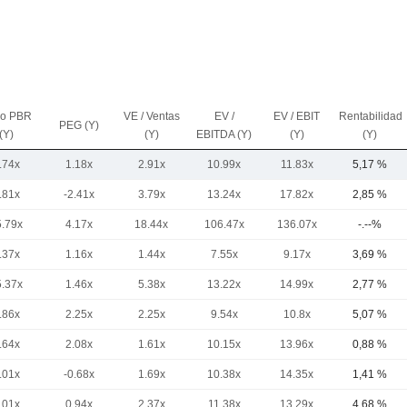
io PBR
VE / Ventas
EV /
EV / EBIT
Rentabilidad
PEG (Y)
(Y)
(Y)
EBITDA (Y)
(Y)
(Y)
.74x
1.18x
2.91x
10.99x
11.83x
5,17 %
.81x
-2.41x
3.79x
13.24x
17.82x
2,85 %
5.79x
4.17x
18.44x
106.47x
136.07x
-.--%
.37x
1.16x
1.44x
7.55x
9.17x
3,69 %
5.37x
1.46x
5.38x
13.22x
14.99x
2,77 %
.86x
2.25x
2.25x
9.54x
10.8x
5,07 %
.64x
2.08x
1.61x
10.15x
13.96x
0,88 %
.01x
-0.68x
1.69x
10.38x
14.35x
1,41 %
.01x
0.94x
2.37x
11.38x
13.29x
4,68 %