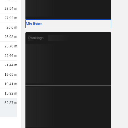
28,54 mil M
27,92 mil M
Mis listas
26,6 mil M
25,98 mil M
Rankings
25,78 mil M
22,66 mil M
21,44 mil M
19,65 mil M
19,41 mil M
15,92 mil M
52,87 mil M