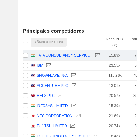
Principales competidores
Ratio PER
Rat
Añadir a una lista
(Y)
TATA CONSULTANCY SERVICES LTD.
15.89x
7
IBM
23.55x
5
SNOWFLAKE INC.
-115.86x
4
ACCENTURE PLC
13.01x
3
RELX PLC
20.57x
3
INFOSYS LIMITED
15.39x
4
NEC CORPORATION
21.69x
2
FUJITSU LIMITED
20.74x
3
HCL TECHNOLOGIES LIMITED
18.48x
5