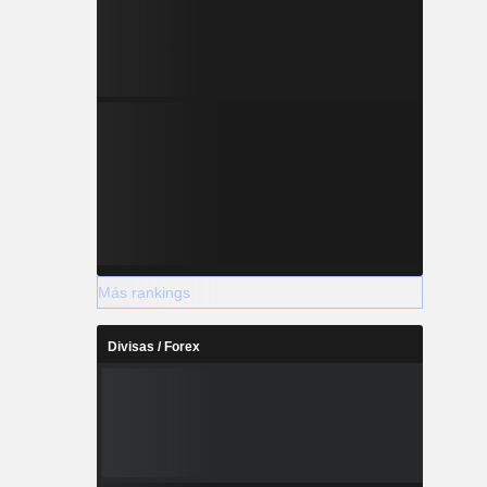
Más rankings
Divisas / Forex