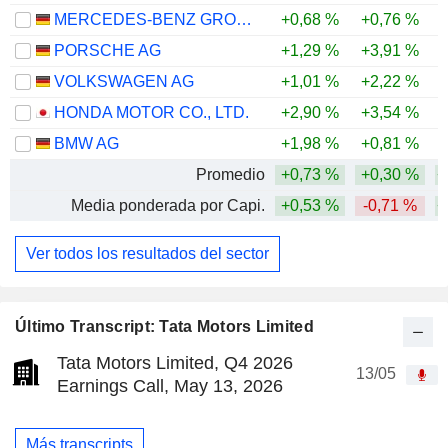
MERCEDES-BENZ GROUP AG
+0,68 %
+0,76 %
PORSCHE AG
+1,29 %
+3,91 %
VOLKSWAGEN AG
+1,01 %
+2,22 %
-
HONDA MOTOR CO., LTD.
+2,90 %
+3,54 %
BMW AG
+1,98 %
+0,81 %
-
Promedio
+0,73 %
+0,30 %
+
Media ponderada por Capi.
+0,53 %
-0,71 %
+
Ver todos los resultados del sector
Último Transcript: Tata Motors Limited
Tata Motors Limited, Q4 2026
13/05
Earnings Call, May 13, 2026
Más transcripts