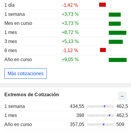
1 día
-1,42 %
1 semana
+3,73 %
Mes en curso
+3,73 %
1 mes
+8,72 %
3 mes
+5,13 %
6 mes
-1,12 %
Año en curso
+9,05 %
Más cotizaciones
Extremos de Cotización
1 semana
434,55
462,5
1 mes
398
462,5
Año en curso
357,05
509