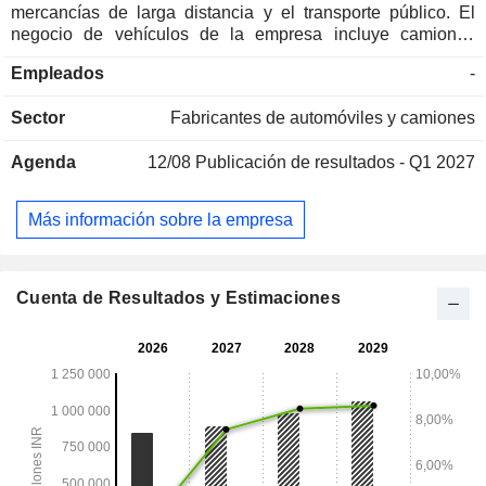
mercancías de larga distancia y el transporte público. El
negocio de vehículos de la empresa incluye camiones
pequeños, camiones, autobuses y furgonetas. Sus negocios
Empleados
-
no relacionados con los vehículos incluyen servicios,
repuestos, agregados, Fleet Edge, TATA OK y REWIRE. Su
Sector
Fabricantes de automóviles y camiones
cartera de camiones pequeños incluye Tata ACE, Tata Intra
y Tata Yodha. Sus camiones incluyen Haulage, ILMCV
Agenda
12/08
Publicación de resultados - Q1 2027
Trucks, Tipper y Tractor. Sus furgonetas incluyen furgonetas
escolares, furgonetas turísticas y furgonetas ambulancia.
Sus productos complementarios incluyen grupos
Más información sobre la empresa
electrógenos, ejes y componentes para remolques y
motores industriales. Su oferta de servicios incluye
Fleetcare, Tata Alert, Tata Zippy, Tata Kavach, Tata Delight,
aceite original de Tata Motors y Sampoorna Seva 2.0.
Cuenta de Resultados y Estimaciones