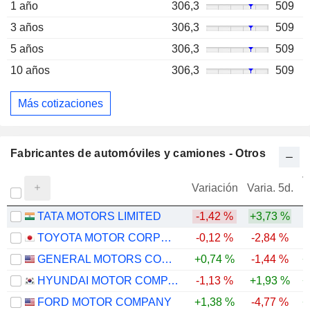
1 año
306,3
509
3 años
306,3
509
5 años
306,3
509
10 años
306,3
509
Más cotizaciones
Fabricantes de automóviles y camiones - Otros
V
Variación
Varia. 5d.
TATA MOTORS LIMITED
-1,42 %
+3,73 %
TOYOTA MOTOR CORPORATION
-0,12 %
-2,84 %
GENERAL MOTORS COMPANY
+0,74 %
-1,44 %
+
HYUNDAI MOTOR COMPANY
-1,13 %
+1,93 %
+
FORD MOTOR COMPANY
+1,38 %
-4,77 %
+