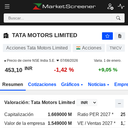
TATA MOTORS LIMITED
453,10
₹
-1,42 %
TATA MOTORS LIMITED
Acciones Tata Motors Limited
Acciones
TMCV
Precio de cierre
NSE India S.E.
07/08/2026
Varia. 1 de enero.
INR
-1,42 %
453,10
+9,05 %
Resumen
Cotizaciones
Gráficos
Noticias
Empr
Valoración: Tata Motors Limited
Capitalización
1.669000 M
Ratio PER 2027 *
25,
Valor de la empresa
1.549000 M
VE / Ventas 2027 *
1,7