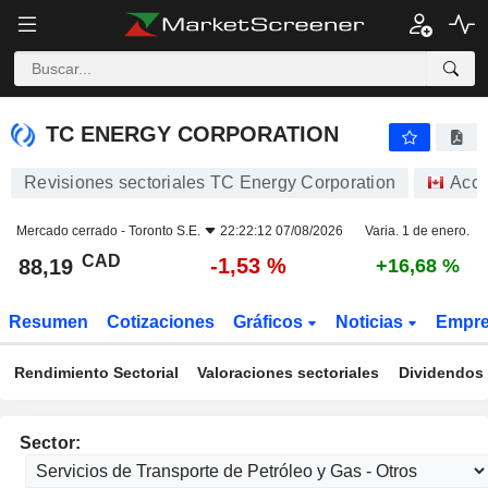
TC ENERGY CORPORATION
88,19
$
-1,53 %
TC ENERGY CORPORATION
Revisiones sectoriales TC Energy Corporation
Acci
Mercado cerrado -
Toronto S.E.
22:22:12 07/08/2026
Varia. 1 de enero.
CAD
-1,53 %
88,19
+16,68 %
Resumen
Cotizaciones
Gráficos
Noticias
Empr
Rendimiento Sectorial
Valoraciones sectoriales
Dividendos 
Sector: