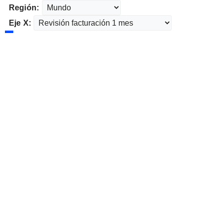
Región:
Eje X: