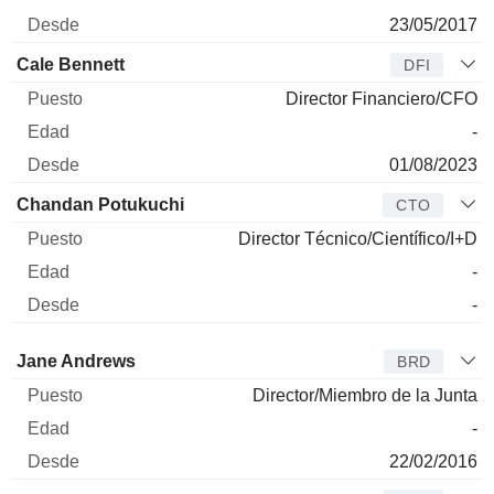
23/05/2017
Cale Bennett
DFI
Director Financiero/CFO
-
01/08/2023
Chandan Potukuchi
CTO
Director Técnico/Científico/I+D
-
-
Administrador
Puesto
Edad
Desde
Jane Andrews
BRD
Director/Miembro de la Junta
-
22/02/2016