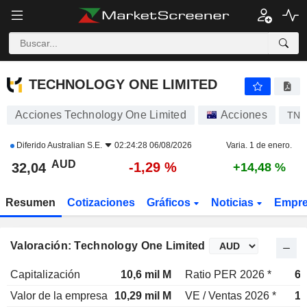
TECHNOLOGY ONE LIMITED
32,04
$
-1,29 %
TECHNOLOGY ONE LIMITED
Acciones Technology One Limited
Acciones
TNE
Diferido
Australian S.E.
02:24:28 06/08/2026
Varia. 1 de enero.
AUD
-1,29 %
32,04
+14,48 %
Resumen
Cotizaciones
Gráficos
Noticias
Empr
Valoración: Technology One Limited
Capitalización
10,6 mil M
Ratio PER 2026 *
65
Valor de la empresa
10,29 mil M
VE / Ventas 2026 *
15