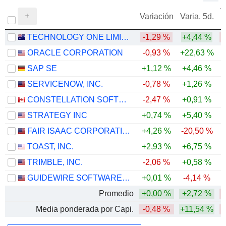
V
Variación
Varia. 5d.
TECHNOLOGY ONE LIMITED
-1,29 %
+4,44 %
-
ORACLE CORPORATION
-0,93 %
+22,63 %
-
SAP SE
+1,12 %
+4,46 %
-
SERVICENOW, INC.
-0,78 %
+1,26 %
-
CONSTELLATION SOFTWARE INC.
-2,47 %
+0,91 %
-
STRATEGY INC
+0,74 %
+5,40 %
-
FAIR ISAAC CORPORATION
+4,26 %
-20,50 %
-
TOAST, INC.
+2,93 %
+6,75 %
-
TRIMBLE, INC.
-2,06 %
+0,58 %
-
GUIDEWIRE SOFTWARE, INC.
+0,01 %
-4,14 %
-
Promedio
+0,00 %
+2,72 %
-
Media ponderada por Capi.
-0,48 %
+11,54 %
-