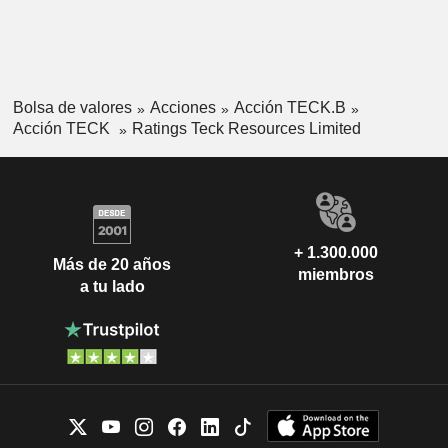
Bolsa de valores
Acciones
Acción TECK.B
Acción TECK
Ratings Teck Resources Limited
+ 1.300.000
Más de 20 años
miembros
a tu lado