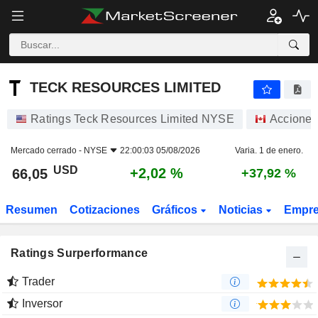
TECK RESOURCES LIMITED
66,05
$
+2,02 %
TECK RESOURCES LIMITED
Ratings Teck Resources Limited NYSE
Acciones
Mercado cerrado -
NYSE
22:00:03 05/08/2026
Varia. 1 de enero.
USD
+2,02 %
66,05
+37,92 %
Resumen
Cotizaciones
Gráficos
Noticias
Empr
Ratings Surperformance
Trader
Inversor