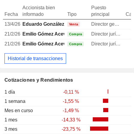
Accionista bien
Puesto
Fecha
informado
Tipo
principal
Can
13/4/26
Eduardo González de Heredia San Miguel
Director general
Venta
21/2/26
Emilio Gómez Acevedo
Director jurídico
Compra
21/2/26
Emilio Gómez Acevedo
Director jurídico
Compra
Historial de transacciones
Cotizaciones y Rendimientos
1 día
-0,11 %
1 semana
-1,55 %
Mes en curso
-1,49 %
1 mes
-14,33 %
3 mes
-23,75 %