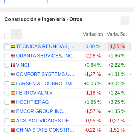
Construcción e Ingeniería - Otros
V
Variación
Varia. 5d.
TÉCNICAS REUNIDAS, S.A.
0,00 %
-1,55 %
+
QUANTA SERVICES, INC.
-2,28 %
+1,66 %
+
VINCI
+0,64 %
+2,22 %
COMFORT SYSTEMS USA, INC.
-1,27 %
+1,31 %
+
LARSEN & TOUBRO LIMITED
+0,05 %
+3,04 %
+
FERROVIAL N.V.
-1,18 %
+1,24 %
+
HOCHTIEF AG
+1,65 %
+3,25 %
+
EMCOR GROUP, INC.
-1,57 %
+1,35 %
+
ACS, ACTIVIDADES DE CONSTRUCCIÓN Y SERVICIOS, S.A.
-0,55 %
-0,27 %
+
CHINA STATE CONSTRUCTION ENGINEERING CORPORATION LIMITED
-0,22 %
-1,51 %
-