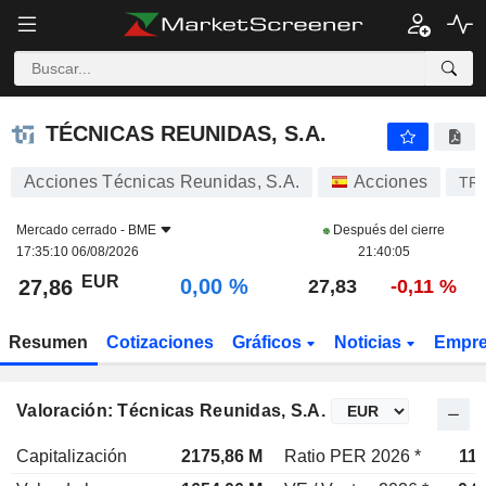
TÉCNICAS REUNIDAS, S.A.
27,86
€
0,00 %
TÉCNICAS REUNIDAS, S.A.
Acciones Técnicas Reunidas, S.A.
Acciones
TR
Mercado cerrado -
BME
Después del cierre
17:35:10 06/08/2026
21:40:05
EUR
0,00 %
27,86
27,83
-0,11 %
Resumen
Cotizaciones
Gráficos
Noticias
Empr
Valoración: Técnicas Reunidas, S.A.
Capitalización
2175,86 M
Ratio PER 2026 *
11,