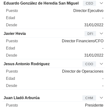
Director
Puesto
Edad
Desde
Eduardo González de Heredia San Miguel
CEO
Director Ejecutivo
-
31/01/2022
Javier Hevia
DFI
Director Financiero/CFO
-
31/01/2022
Jesus Antonio Rodriguez
COO
Director de Operaciones
-
-
Administrador
Puesto
Edad
Desde
Juan Lladó Arburúa
CHM
Presidente