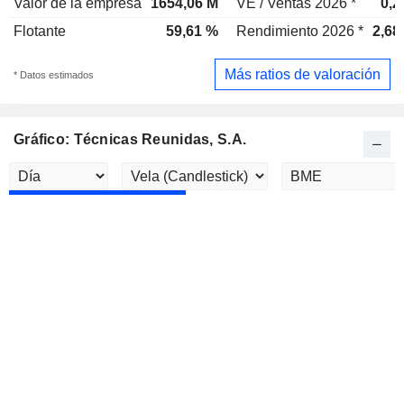
Valor de la empresa
1654,06 M
VE / Ventas 2026 *
0,2
Flotante
59,61 %
Rendimiento 2026 *
2,68
Más ratios de valoración
* Datos estimados
Gráfico: Técnicas Reunidas, S.A.