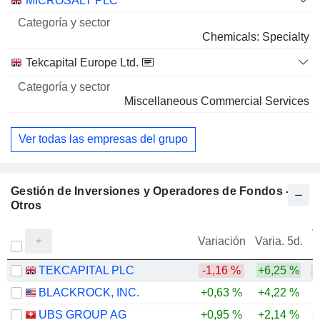
MICROSALT PLC
Nombre
y sector
Chemicals: Specialty
Tekcapital Europe Ltd.
Miscellaneous Commercial Services
Ver todas las empresas del grupo
Gestión de Inversiones y Operadores de Fondos -
Otros
V
Variación
Varia. 5d.
TEKCAPITAL PLC
-1,16 %
+6,25 %
-
BLACKROCK, INC.
+0,63 %
+4,22 %
UBS GROUP AG
+0,95 %
+2,14 %
+