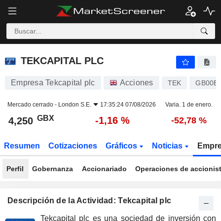
TEKCAPITAL PLC
4,250
p
-1,16 %
TEKCAPITAL PLC
Empresa Tekcapital plc
Acciones
TEK
GB00B
Mercado cerrado -
London S.E.
17:35:24 07/08/2026
Varia. 1 de enero.
GBX
-1,16 %
4,250
-52,78 %
Resumen
Cotizaciones
Gráficos
Noticias
Empr
Perfil
Gobernanza
Accionariado
Operaciones de accionis
Descripción de la Actividad: Tekcapital plc
Tekcapital plc es una sociedad de inversión con