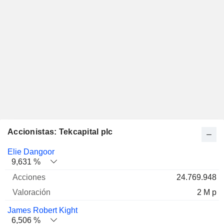
Accionistas: Tekcapital plc
Nombre
Acciones
%
Valoración
Elie Dangoor
9,631 %
24.769.948
2 M p
James Robert Kight
6,506 %