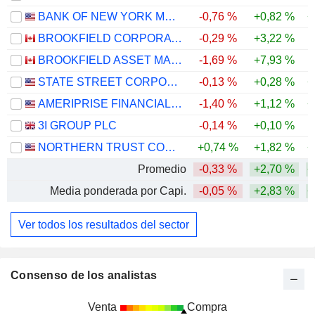
BANK OF NEW YORK MELLON CORPORATION (THE)
-0,76 %
+0,82 %
+
BROOKFIELD CORPORATION
-0,29 %
+3,22 %
BROOKFIELD ASSET MANAGEMENT LTD.
-1,69 %
+7,93 %
-
STATE STREET CORPORATION
-0,13 %
+0,28 %
+
AMERIPRISE FINANCIAL, INC.
-1,40 %
+1,12 %
+
3I GROUP PLC
-0,14 %
+0,10 %
-
NORTHERN TRUST CORPORATION
+0,74 %
+1,82 %
+
Promedio
-0,33 %
+2,70 %
+
Media ponderada por Capi.
-0,05 %
+2,83 %
+
Ver todos los resultados del sector
Consenso de los analistas
Venta
Compra