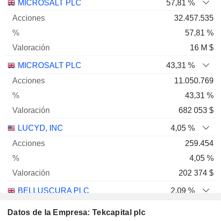
Nombre
Acciones
%
Valoración
MICROSALT PLC
57,81 %
32.457.535
57,81 %
16 M $
MICROSALT PLC
43,31 %
11.050.769
43,31 %
682 053 $
LUCYD, INC
4,05 %
259.454
4,05 %
202 374 $
BELLUSCURA PLC
2,09 %
8.378.057
Datos de la Empresa: Tekcapital plc
2,09 %