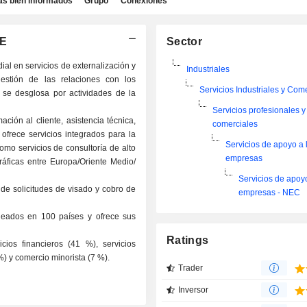
as bien informados
Grupo
Conexiones
SE
Sector
al en servicios de externalización y
Industriales
gestión de las relaciones con los
Servicios Industriales y Com
a se desglosa por actividades de la
Servicios profesionales y
ación al cliente, asistencia técnica,
comerciales
 ofrece servicios integrados para la
Servicios de apoyo a 
como servicios de consultoría de alto
empresas
ráficas entre Europa/Oriente Medio/
Servicios de apoyo
n de solicitudes de visado y cobro de
empresas - NEC
leados en 100 países y ofrece sus
Ratings
ios financieros (41 %), servicios
) y comercio minorista (7 %).
Trader
Inversor