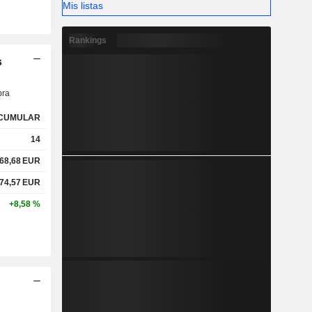
Mis listas
Rankings
s
ra
CUMULAR
14
68,68
EUR
74,57
EUR
+8,58 %