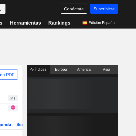
Conéctate
Suscribirse
s
Herramientas
Rankings
Edición España
Índices
Europa
América
Asia
 en PDF
MT
genda
Sector
Derivados
ETFs