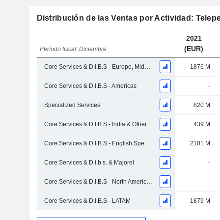
Distribución de las Ventas por Actividad: Tele
2021
(EUR)
Período fiscal: Diciembre
Core Services & D.I.B.S - Europe, Middle East & Africa (EMEA) & APAC
1876 M
Core Services & D.I.B.S - Americas
-
Specialized Services
820 M
Core Services & D.I.B.S - India & Other
439 M
Core Services & D.I.B.S - English Speaking Area & Asia-Pacific (EWAP) (Excl. India)
2101 M
Core Services & D.i.b.s. & Majorel
-
Core Services & D.I.B.S - North America & Asia-Pacific
-
Core Services & D.I.B.S - LATAM
1879 M