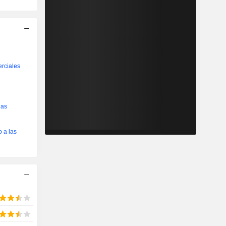
erciales
las
 a las