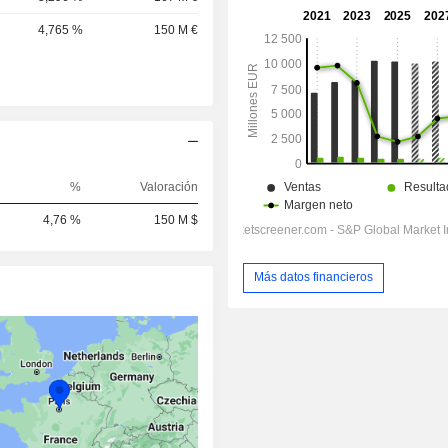
4,765 %
150 M €
%
Valoración
4,76 %
150 M $
Más datos financieros