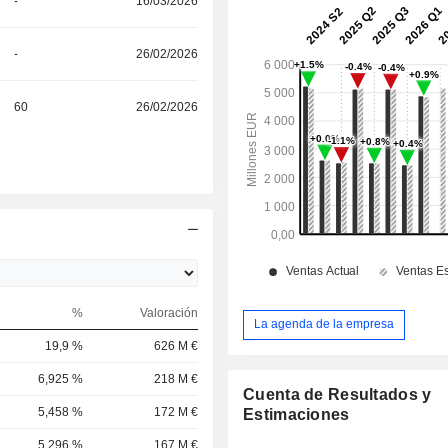
-
16/03/2026
-
26/02/2026
60
26/02/2026
%
Valoración
La agenda de la empresa
19,9 %
626 M €
6,925 %
218 M €
Cuenta de Resultados y
5,458 %
172 M €
Estimaciones
5,296 %
167 M €