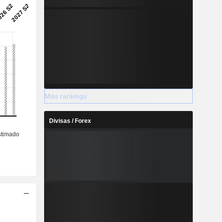
Más rankings
Divisas / Forex