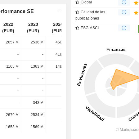
Global
performance SE
Calidad de las
publicaciones
2022
2023
2024
2025
ESG MSCI
(EUR)
(EUR)
(EUR)
(EUR)
2657 M
2536 M
4609 M
4698 M
-
-
4182 M
4026 M
1165 M
1363 M
1489 M
1485 M
-
-
-
-
-
-
-
-
-
343 M
-
-
2679 M
2534 M
-
-
1653 M
1569 M
-
-