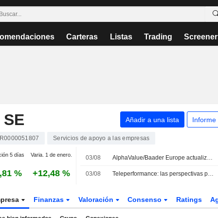
omendaciones
Carteras
Listas
Trading
Screener
 SE
Añadir a una lista
Informe
R0000051807
Servicios de apoyo a las empresas
ción 5 días
Varia. 1 de enero.
03/08
AlphaValue/Baader Europe actualiza la recomendación y el precio objetivo de Teleperformance ante unas perspectivas "alentadoras" para el segundo semestre
,81 %
+12,48 %
03/08
Teleperformance: las perspectivas para el segundo semestre de 2024 aportan cierta tranquilidad
presa
Finanzas
Valoración
Consenso
Ratings
A