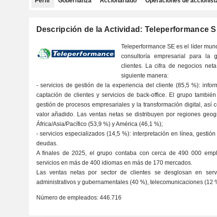
Perfil
Gobernanza
Accionariado
Operaciones de accionist
Descripción de la Actividad: Teleperformance 
Teleperformance SE es el líder mundi
consultoría empresarial para la 
clientes. La cifra de negocios net
siguiente manera:
- servicios de gestión de la experiencia del cliente (85,5 %): inform
captación de clientes y servicios de back-office. El grupo también
gestión de procesos empresariales y la transformación digital, así 
valor añadido. Las ventas netas se distribuyen por regiones geog
África/Asia/Pacífico (53,9 %) y América (46,1 %);
- servicios especializados (14,5 %): interpretación en línea, gestió
deudas.
A finales de 2025, el grupo contaba con cerca de 490 000 emp
servicios en más de 400 idiomas en más de 170 mercados.
Las ventas netas por sector de clientes se desglosan en servic
administrativos y gubernamentales (40 %), telecomunicaciones (12 %
Número de empleados:
446.716