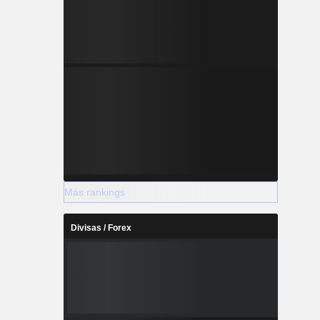
Más rankings
Divisas / Forex