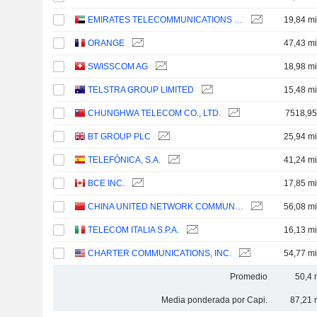
EMIRATES TELECOMMUNICATIONS GROUP COMPANY
19,84 mi
ORANGE
47,43 mi
SWISSCOM AG
18,98 mi
TELSTRA GROUP LIMITED
15,48 mi
CHUNGHWA TELECOM CO., LTD.
7518,9
BT GROUP PLC
25,94 mi
TELEFÓNICA, S.A.
41,24 mi
BCE INC.
17,85 mi
CHINA UNITED NETWORK COMMUNICATIONS LIMITED
56,08 mi
TELECOM ITALIA S.P.A.
16,13 mi
CHARTER COMMUNICATIONS, INC.
54,77 mi
Promedio
50,4 
Media ponderada por Capi.
87,21 