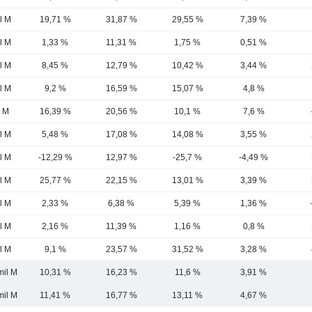
l M
19,71 %
31,87 %
29,55 %
7,39 %
l M
1,33 %
11,31 %
1,75 %
0,51 %
l M
8,45 %
12,79 %
10,42 %
3,44 %
l M
9,2 %
16,59 %
15,07 %
4,8 %
5 M
16,39 %
20,56 %
10,1 %
7,6 %
l M
5,48 %
17,08 %
14,08 %
3,55 %
l M
-12,29 %
12,97 %
-25,7 %
-4,49 %
l M
25,77 %
22,15 %
13,01 %
3,39 %
l M
2,33 %
6,38 %
5,39 %
1,36 %
l M
2,16 %
11,39 %
1,16 %
0,8 %
l M
9,1 %
23,57 %
31,52 %
3,28 %
mil M
10,31 %
16,23 %
11,6 %
3,91 %
mil M
11,41 %
16,77 %
13,11 %
4,67 %