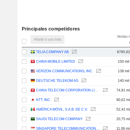
Principales competidores
Ventas 
Añadir a una lista
TELIA COMPANY AB
8785,9
CHINA MOBILE LIMITED
150 mil
VERIZON COMMUNICATIONS, INC.
138 mil
DEUTSCHE TELEKOM AG
140 mil
CHINA TELECOM CORPORATION LIMITED
74,91 mi
NTT, INC.
90,62 mi
AMÉRICA MÓVIL, S.A.B. DE C.V.
52,42 mi
SAUDI TELECOM COMPANY
20,75 mi
SINGAPORE TELECOMMUNICATIONS LIMITED
11,06 mi