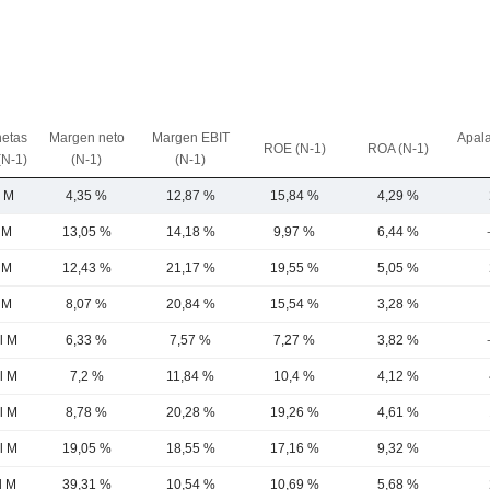
netas
Margen neto
Margen EBIT
Apal
ROE (N-1)
ROA (N-1)
(N-1)
(N-1)
(N-1)
2 M
4,35 %
12,87 %
15,84 %
4,29 %
 M
13,05 %
14,18 %
9,97 %
6,44 %
 M
12,43 %
21,17 %
19,55 %
5,05 %
 M
8,07 %
20,84 %
15,54 %
3,28 %
l M
6,33 %
7,57 %
7,27 %
3,82 %
l M
7,2 %
11,84 %
10,4 %
4,12 %
l M
8,78 %
20,28 %
19,26 %
4,61 %
l M
19,05 %
18,55 %
17,16 %
9,32 %
l M
39,31 %
10,54 %
10,69 %
5,68 %