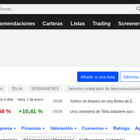
omendaciones
Carteras
Listas
Trading
Screener
Añadir a una lista
Informe
es
TELIA
SE0000667925
Servicios integrados de telecomunicaci
ón 5 días
Varia. 1 de enero.
06/08
Yubico se dispara en una Bolsa de Estocolmo plana, con el índice OMXS30 sin cambios
58 %
+10,41 %
05/08
Una consejera de Telia adquiere acciones por algo más de 0,2 millones de coronas
presa
Finanzas
Valoración
Consenso
Ratings
A