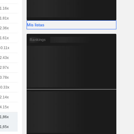
1.16x
1.81x
Mis listas
2.36x
1.61x
Rankings
-0.11x
2.43x
2.97x
3.78x
-0.33x
2.14x
4.15x
1,86x
1,65x