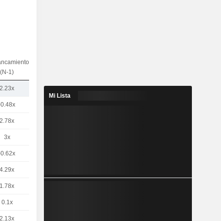
ancamiento
(N-1)
2.23x
Mi Lista
-0.48x
2.78x
3x
-0.62x
4.29x
1.78x
0.1x
2.13x