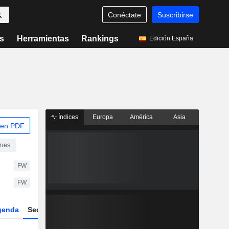
Conéctate
Suscribirse
s
Herramientas
Rankings
Edición España
Índices
Europa
América
Asia
 en PDF
ones
FW
FW
genda
Sector
Derivados
ETFs