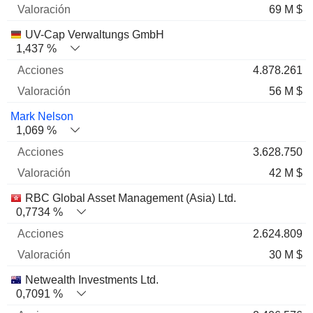
69 M $
UV-Cap Verwaltungs GmbH
1,437 %
4.878.261
56 M $
Mark Nelson
1,069 %
3.628.750
42 M $
RBC Global Asset Management (Asia) Ltd.
0,7734 %
2.624.809
30 M $
Netwealth Investments Ltd.
0,7091 %