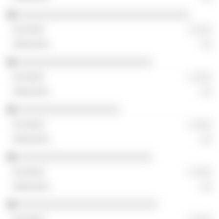
░░░░░░░░░░░░░░░░░░░░░░░░░░░░░░░░
░ ░░░
░░
░░░░░░░░░░░░░░░░░░░░░░░░░
░ ░░░
░░
░░░░░░░░░░░░░░░░░░░
░ ░░░
░░
░░░░░░░░░░░░░░░░░░░░░░░░░
░ ░░░
░░
░░░░░░░░░░░░░░░░░░░░░░░░░░