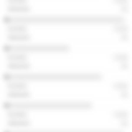
░ ░░░
░░
░░░░░░░░░░░░░░░░░░░░░░░░░░░░░░░░░░░
░ ░░░
░░
░░░░░░░░░░░░░░░░░░
░ ░░░
░░
░░░░░░░░░░░░░░░░░░░░░░░░░░░░
░ ░░░
░░
░░░░░░░░░░░░░░░░░░░░░░░░░
░ ░░░
░░