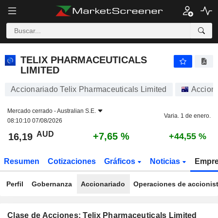
TELIX PHARMACEUTICALS LIMITED
16,19
$
+7,65 %
TELIX PHARMACEUTICALS
LIMITED
Accionariado Telix Pharmaceuticals Limited
Accion
Mercado cerrado -
Australian S.E.
Varia. 1 de enero.
08:10:10 07/08/2026
AUD
+7,65 %
16,19
+44,55 %
Resumen
Cotizaciones
Gráficos
Noticias
Empr
Perfil
Gobernanza
Accionariado
Operaciones de accionis
Clase de Acciones: Telix Pharmaceuticals Limited