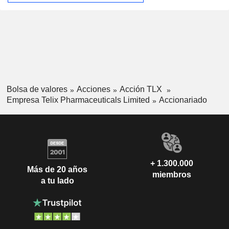
segmento de Medicina de Precisión también incluye los
negocios de Tecnología Médica y Internacional. El
segmento de Soluciones de Fabricación de Telix es su red
global de instalaciones diseñadas para suministrar dosis a
pacientes en todo el mundo. Su cartera de productos incluye
TLX591, TLX250, TLX101, TLX66, TLX592, TLX252,
TLX400, Illuccix (68Ga-PSMA-11) y TLX007-CDx.
Bolsa de valores
Acciones
Acción TLX
Empresa Telix Pharmaceuticals Limited
Accionariado
+ 1.300.000
Más de 20 años
miembros
a tu lado