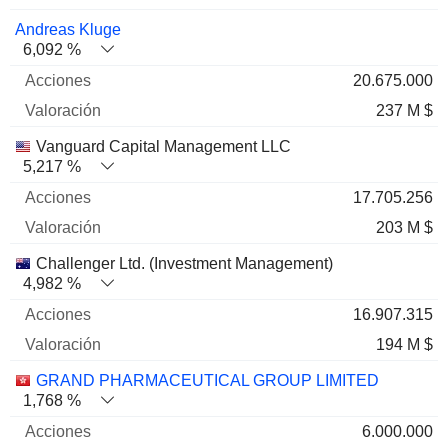
Andreas Kluge
6,092 %
20.675.000
237 M $
Vanguard Capital Management LLC
5,217 %
17.705.256
203 M $
Challenger Ltd. (Investment Management)
4,982 %
16.907.315
194 M $
GRAND PHARMACEUTICAL GROUP LIMITED
1,768 %
6.000.000