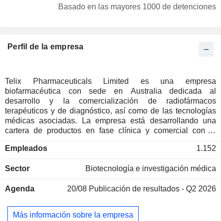
Islas Caimán
0,01 %
Basado en las mayores 1000 de detenciones
Luxemburgo
0,01 %
Suiza
0,01 %
Perfil de la empresa
Telix Pharmaceuticals Limited es una empresa
biofarmacéutica con sede en Australia dedicada al
desarrollo y la comercialización de radiofármacos
terapéuticos y de diagnóstico, así como de las tecnologías
médicas asociadas. La empresa está desarrollando una
cartera de productos en fase clínica y comercial con el
objetivo de dar respuesta a importantes necesidades
Empleados
1.152
médicas no cubiertas en el ámbito de la oncología y las
enfermedades raras. Sus segmentos incluyen Terapéutica,
Sector
Biotecnología e investigación médica
Medicina de Precisión y Telix Manufacturing Solutions. El
segmento de Terapéutica desarrolla terapias con
Agenda
20/08
Publicación de resultados - Q2 2026
radionúclidos dirigidas para cánceres urológicos,
neurológicos, musculoesqueléticos y hematológicos. El
segmento de Medicina de Precisión se centra en llevar al
Más información sobre la empresa
mercado soluciones de diagnóstico por imagen. El