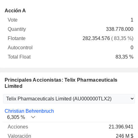
Total
Acción A
Vote
Quantity
Flotante
Autocontrol
Float
1
338.778.000
282.354.576
( 83,35 %)
0
83,35 %
Principales Accionistas: Telix Pharmaceuticals
Limited
Nombre
Acciones
%
Valoración
Christian Behrenbruch
6,305 %
21.396.941
246 M $