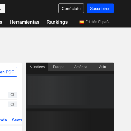
Conéctate
Suscribirse
s
Herramientas
Rankings
Edición España
Índices
Europa
América
Asia
 en PDF
CI
CI
nda
Sector
Derivados
ETFs