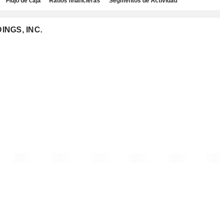
Flujo de caja
Ratios financieras
Segmentos de Actividad
INGS, INC.