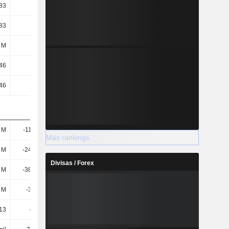
,83
-0,68
-0,31
-0,3
,83
-0,68
-0,31
-0,3
 M
115 M
119 M
120 M
,46
-0,26
-0,06
0,02
,46
-0,26
-0,06
0,02
 M
-11,08 M
34,36 M
32,66 M
Más rankings
 M
-24,33 M
20,6 M
16,7 M
Divisas / Forex
 M
-38,19 M
1,15 M
16,7 M
 M
-3,49 M
42,46 M
42,52 M
,13
-16,15
-92,21
-57,49