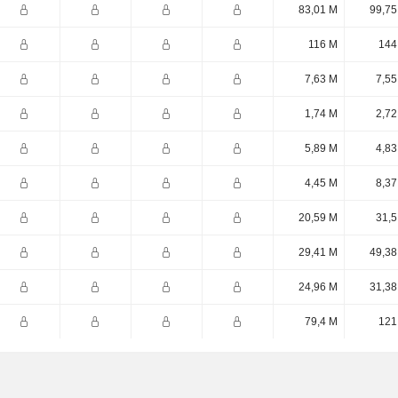
83,01 M
99,75
116 M
144
7,63 M
7,55
1,74 M
2,72
5,89 M
4,83
4,45 M
8,37
20,59 M
31,5
29,41 M
49,38
24,96 M
31,38
79,4 M
121