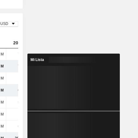
USD
2023
2024
2025
 M
799 M
900 M
999 M
Mi Lista
 M
799 M
900 M
999 M
 M
184 M
200 M
219 M
 M
615 M
700 M
780 M
 M
500 M
518 M
542 M
 M
153 M
182 M
222 M
 M
653 M
699 M
764 M