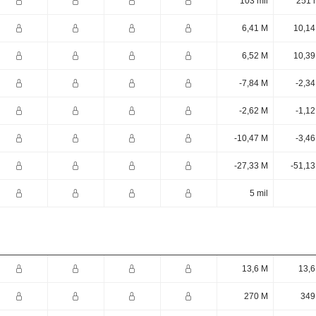
103 mil
251 
6,41 M
10,14
6,52 M
10,39
-7,84 M
-2,3
-2,62 M
-1,1
-10,47 M
-3,4
-27,33 M
-51,13
5 mil
13,6 M
13,6
270 M
349