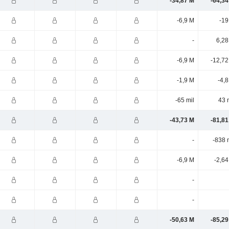
-34,87 M
-64,34
-6,9 M
-19
-
6,28
-6,9 M
-12,72
-1,9 M
-4,
-65 mil
43 
-43,73 M
-81,81
-
-838 
-6,9 M
-2,6
-
-
-50,63 M
-85,29