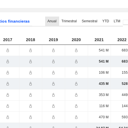
tios financieras
Anual
Trimestral
Semestral
YTD
LTM
2017
2018
2019
2020
2021
2022
541 M
683
541 M
683
106 M
155
435 M
528
353 M
449
116 M
144
470 M
593