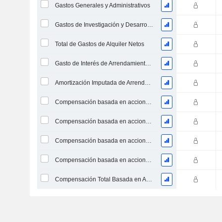
Gastos Generales y Administrativos
Gastos de Investigación y Desarrollo provenientes de las Notas al Pie de Página
Total de Gastos de Alquiler Netos
Gasto de Interés de Arrendamiento Operativo Imputado
Amortización Imputada de Arrendamiento Operativo
Compensación basada en acciones, Costo de los bienes vendidos (Total)
Compensación basada en acciones, Gastos de I+D (Total)
Compensación basada en acciones, Gastos de ventas y marketing (Total)
Compensación basada en acciones, Gastos generales y administrativos (Total)
Compensación Total Basada en Acciones