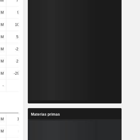
mil
713 mil
3,73 M
305 mil
 M
9,93 M
13,04 M
11,43 M
 M
10,64 M
16,77 M
11,74 M
4 M
532 mil
807 mil
1,77 M
2 M
-292 mil
-160 mil
-323 mil
6 M
240 mil
647 mil
1,45 M
 M
-29,88 M
-7,71 M
1,85 M
-
-
-
-
Materias primas
 M
16,2 M
13,8 M
19,8 M
 M
393 M
395 M
416 M