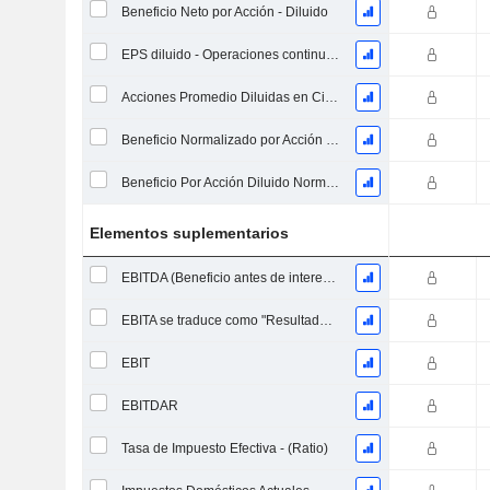
Beneficio Neto por Acción - Diluido
EPS diluido - Operaciones continuas
Acciones Promedio Diluidas en Circulación Ponderadas
Beneficio Normalizado por Acción Básica
Beneficio Por Acción Diluido Normalizado
Elementos suplementarios
EBITDA (Beneficio antes de intereses, impuestos, depreciación y amortización)
EBITA se traduce como "Resultado Antes de Intereses, Impuestos y Amortizaciones" en español.
EBIT
EBITDAR
Tasa de Impuesto Efectiva - (Ratio)