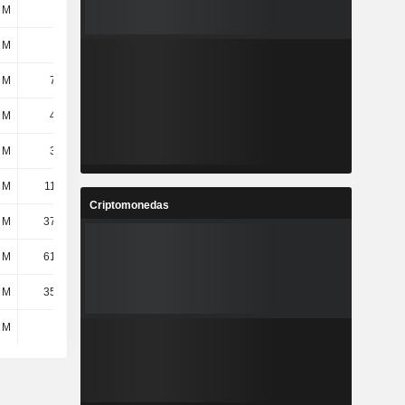
 M
107 M
122 M
126 M
 M
153 M
182 M
224 M
 M
7,59 M
8,1 M
9,86 M
 M
4,55 M
4,95 M
5,36 M
 M
3,04 M
3,15 M
4,51 M
 M
11,25 M
12,68 M
13,71 M
Criptomonedas
 M
37,22 M
47,66 M
56,54 M
 M
61,32 M
62,73 M
68,8 M
 M
35,53 M
40,46 M
52,76 M
 M
145 M
164 M
192 M