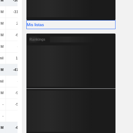
 M
-38,19 M
1,15 M
16,7 M
 M
-31,34 M
-31,92 M
-28,42 M
 M
24,7 M
23,32 M
15,99 M
Mis listas
 M
-6,64 M
-8,6 M
-12,43 M
Rankings
8 M
-3,1 M
-5 M
-1,6 M
mil
115 mil
113 mil
280 mil
 M
-47,81 M
-12,34 M
2,95 M
mil
-4,5 M
-6,07 M
-3,11 M
4 M
-9,47 M
-1,93 M
-7,26 M
-
-5,62 M
1,45 M
-18 mil
-
-
-
-15,5 M
 M
-67,4 M
-18,89 M
-22,93 M