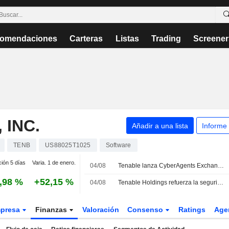
omendaciones
Carteras
Listas
Trading
Screener
 INC.
Añadir a una lista
Informe
TENB
US88025T1025
Software
ción 5 días
Varia. 1 de enero.
04/08
Tenable lanza CyberAgents Exchange, un mercado de código abierto para agentes de inteligencia artificial
,98 %
+52,15 %
04/08
Tenable Holdings refuerza la seguridad de la inteligencia artificial en su plataforma Tenable One
presa
Finanzas
Valoración
Consenso
Ratings
Age