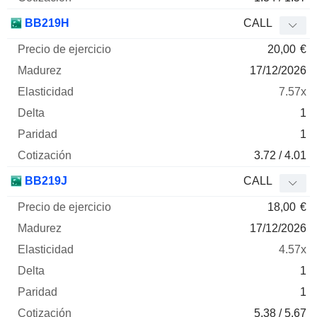
BB219H
CALL
20,00
€
17/12/2026
7.57x
1
1
3.72 / 4.01
BB219J
CALL
18,00
€
17/12/2026
4.57x
1
1
5.38 / 5.67