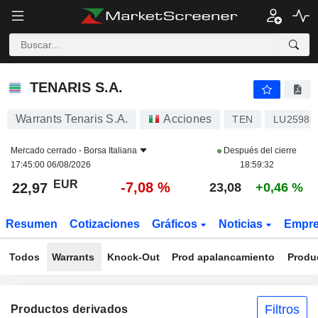
TENARIS S.A.
22,97
€
-7,08 %
TENARIS S.A.
Warrants Tenaris S.A.
Acciones
TEN
LU25983
Mercado cerrado -
Borsa Italiana
Después del cierre
17:45:00 06/08/2026
18:59:32
EUR
-7,08 %
22,97
23,08
+0,46 %
Resumen
Cotizaciones
Gráficos
Noticias
Empr
Todos
Warrants
Knock-Out
Prod apalancamiento
Produ
Filtros
Productos derivados