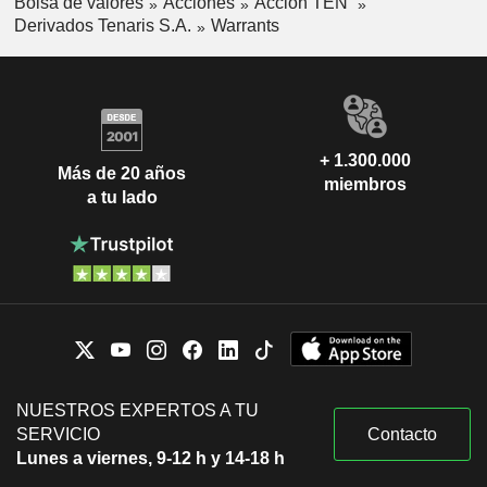
Bolsa de valores
Acciones
Acción TEN
Derivados Tenaris S.A.
Warrants
+ 1.300.000
Más de 20 años
miembros
a tu lado
NUESTROS EXPERTOS A TU
SERVICIO
Contacto
Lunes a viernes, 9-12 h y 14-18 h