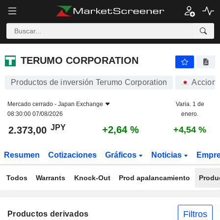
TERUMO CORPORATION
2.373,00
¥
+2,64 %
TERUMO CORPORATION
Productos de inversión Terumo Corporation
Accion
Mercado cerrado -
Japan Exchange
Varia. 1 de
08:30:00 07/08/2026
enero.
JPY
+2,64 %
2.373,00
+4,54 %
Resumen
Cotizaciones
Gráficos
Noticias
Empr
Todos
Warrants
Knock-Out
Prod apalancamiento
Produ
Filtros
Productos derivados