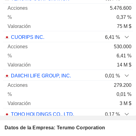
5.476.600
0,37 %
75 M $
CUORIPS INC.
6,41 %
530.000
6,41 %
14 M $
DAIICHI LIFE GROUP, INC.
0,01 %
279.200
0,01 %
3 M $
TOHO HOLDINGS CO., LTD.
0,17 %
122.080
Datos de la Empresa: Terumo Corporation
0,17 %