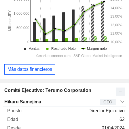
Más datos financieros
Comité Ejecutivo: Terumo Corporation
Director
Puesto
Edad
Desde
Hikaru Samejima
CEO
Director Ejecutivo
62
01/04/2024