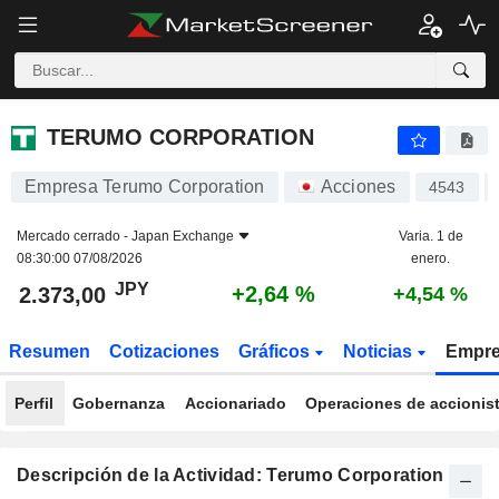
TERUMO CORPORATION
2.373,00
¥
+2,64 %
TERUMO CORPORATION
Empresa Terumo Corporation
Acciones
4543
Mercado cerrado -
Japan Exchange
Varia. 1 de
08:30:00 07/08/2026
enero.
JPY
+2,64 %
2.373,00
+4,54 %
Resumen
Cotizaciones
Gráficos
Noticias
Empr
Perfil
Gobernanza
Accionariado
Operaciones de accionis
Descripción de la Actividad: Terumo Corporation