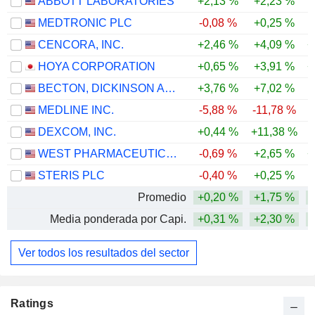
ABBOTT LABORATORIES
+2,13 %
+2,23 %
-
MEDTRONIC PLC
-0,08 %
+0,25 %
CENCORA, INC.
+2,46 %
+4,09 %
+
HOYA CORPORATION
+0,65 %
+3,91 %
+
BECTON, DICKINSON AND COMPANY
+3,76 %
+7,02 %
MEDLINE INC.
-5,88 %
-11,78 %
DEXCOM, INC.
+0,44 %
+11,38 %
WEST PHARMACEUTICAL SERVICES, INC.
-0,69 %
+2,65 %
+
STERIS PLC
-0,40 %
+0,25 %
Promedio
+0,20 %
+1,75 %
Media ponderada por Capi.
+0,31 %
+2,30 %
Ver todos los resultados del sector
Ratings