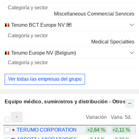
Nombre
y sector
50.000
Miscellaneous Commercial Services
0,16 %
379 942 $
Terumo BCT Europe NV
MEDIUS HOLDINGS CO., LTD.
0,32 %
Medical Specialties
72.000
Terumo Europe NV (Belgium)
0,32 %
353 521 $
OHKI HEALTHCARE HOLDINGS CO.,LTD.
0,01 %
Ver todas las empresas del grupo
1.050
0,01 %
Equipo médico, suministros y distribución - Otros
7 275 $
V
Variación
Varia. 5d.
TERUMO CORPORATION
+2,64 %
+2,11 %