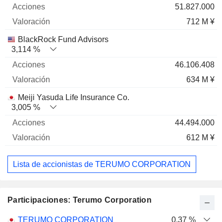
51.827.000
712 M ¥
BlackRock Fund Advisors
3,114 %
46.106.408
634 M ¥
Meiji Yasuda Life Insurance Co.
3,005 %
44.494.000
612 M ¥
Lista de accionistas de TERUMO CORPORATION
Participaciones: Terumo Corporation
Nombre
Acciones
%
Valoración
TERUMO CORPORATION
0,37 %