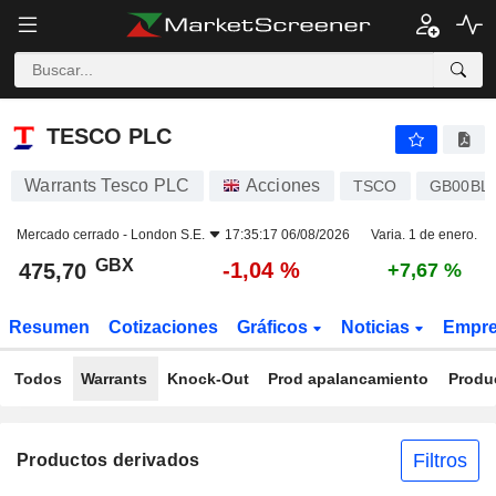
TESCO PLC
475,70
p
-1,04 %
TESCO PLC
Warrants Tesco PLC
Acciones
TSCO
GB00BL
Mercado cerrado -
London S.E.
17:35:17 06/08/2026
Varia. 1 de enero.
GBX
-1,04 %
475,70
+7,67 %
Resumen
Cotizaciones
Gráficos
Noticias
Empr
Todos
Warrants
Knock-Out
Prod apalancamiento
Produ
Filtros
Productos derivados