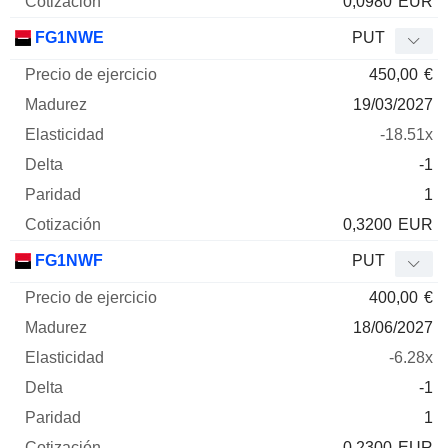
0,0980
EUR
FG1NWE
PUT
450,00
€
19/03/2027
-18.51x
-1
1
0,3200
EUR
FG1NWF
PUT
400,00
€
18/06/2027
-6.28x
-1
1
0,2300
EUR