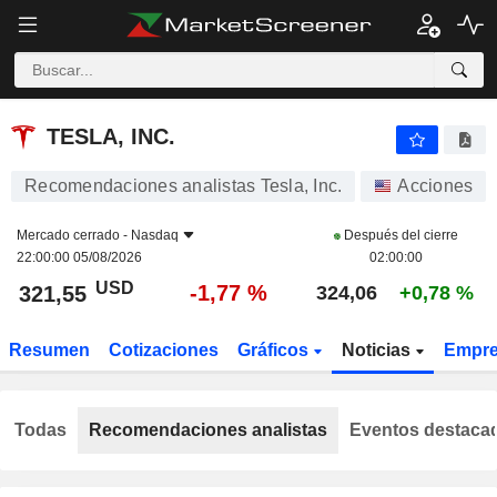
TESLA, INC.
321,55
$
-1,77 %
TESLA, INC.
Recomendaciones analistas Tesla, Inc.
Acciones
Mercado cerrado -
Nasdaq
Después del cierre
22:00:00 05/08/2026
02:00:00
USD
-1,77 %
321,55
324,06
+0,78 %
Resumen
Cotizaciones
Gráficos
Noticias
Empr
Todas
Recomendaciones analistas
Eventos destaca