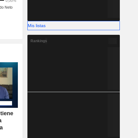
Mis listas
Rankings
 tiene
a
ia