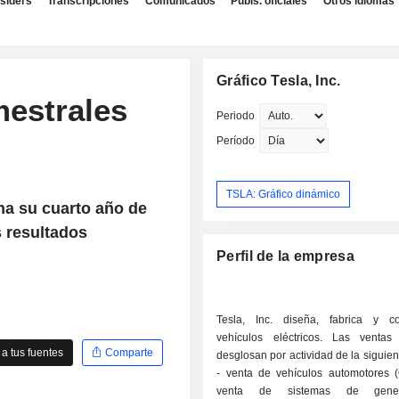
nsiders
Transcripciones
Comunicados
Publs. oficiales
Otros idiomas
Gráfico Tesla, Inc.
mestrales
Periodo
Período
TSLA: Gráfico dinámico
na su cuarto año de
s resultados
Perfil de la empresa
Tesla, Inc. diseña, fabrica y co
vehículos eléctricos. Las venta
a tus fuentes
Comparte
desglosan por actividad de la siguie
- venta de vehículos automotores (
venta de sistemas de gene