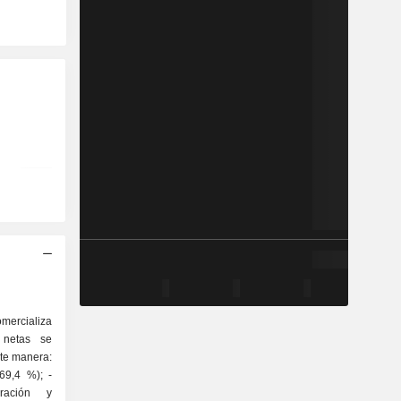
mercializa
s netas se
nte manera:
69,4 %); -
ración y