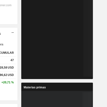
s
ra
CUMULAR
47
28,58
USD
96,62
USD
+20,71 %
Materias primas