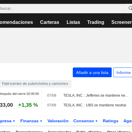
omendaciones
Carteras
Listas
Trading
Screener
Añadir a una lista
Informe
Fabricantes de automóviles y camiones
espués del cierre
02:00:00
07/08
TESLA, INC. : Jefferies se mantiene neutral.
33,00
+1,35 %
07/08
TESLA, INC. : UBS se mantiene neutral.
presa
Finanzas
Valoración
Consenso
Ratings
Age