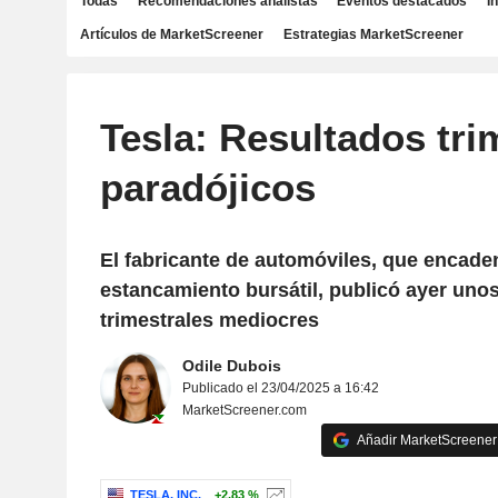
Todas
Recomendaciones analistas
Eventos destacados
I
Artículos de MarketScreener
Estrategias MarketScreener
Tesla: Resultados tri
paradójicos
El fabricante de automóviles, que encade
estancamiento bursátil, publicó ayer uno
trimestrales mediocres
Odile Dubois
Publicado el 23/04/2025 a 16:42
MarketScreener.com
Añadir MarketScreener 
TESLA, INC.
+2,83 %