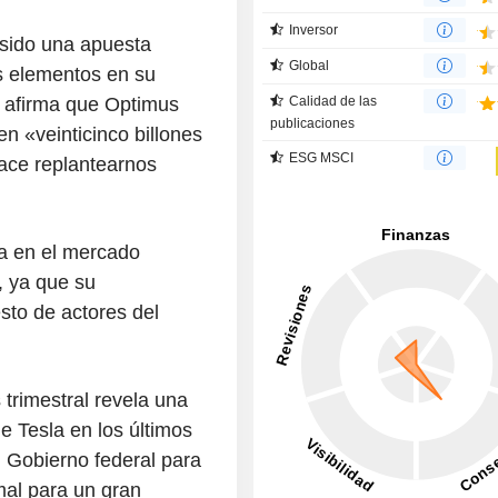
Inversor
 sido una apuesta
Global
s elementos en su
 afirma que Optimus
Calidad de las
publicaciones
n «veinticinco billones
ESG MSCI
ace replantearnos
la en el mercado
, ya que su
esto de actores del
 trimestral revela una
de Tesla en los últimos
 Gobierno federal para
mal para un gran