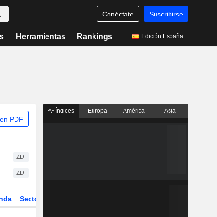
Conéctate
Suscribirse
s
Herramientas
Rankings
Edición España
Índices
Europa
América
Asia
 en PDF
ZD
ZD
nda
Sector
Derivados
ETFs