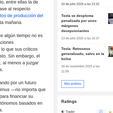
o, entre ellas la de
24 de julio 2026 a las 23:32
ase al respecto
os de producción del
Tesla se desploma
penalizada por unos
sta mañana.
márgenes
decepcionantes
e algún tiempo no es
23 de julio 2026 a las 16:37
aciones
Tesla: Retroceso
lo que sus críticos
generalizado, salvo en la
to. Sin embargo, el
bolsa
, al menos a juzgar
28 de noviembre 2025 a las
s.
11:09
ndo por un futuro
Más análisis
ptimus —no importa que
para financiar su
Ratings
autónomos basados en
a.
Trader