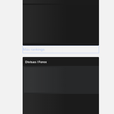
Más rankings
Divisas / Forex