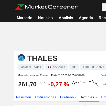
Mercado
Noticias
Análisis
Agenda
Rec
THALES
Insiders Thales
Acciones
HO
FR0000121329
Mercado cerrado -
Euronext Paris
17:55:00 05/08/2026
Vari
261,70
-0,27 %
EUR
+
Resumen
Cotizaciones
Gráficos
Noticias
Em