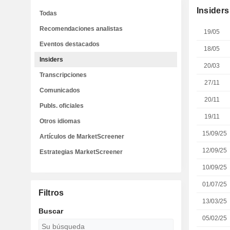
Insiders
Todas
Recomendaciones analistas
19/05
Eventos destacados
18/05
Insiders
20/03
Transcripciones
27/11
Comunicados
20/11
Publs. oficiales
19/11
Otros idiomas
15/09/25
Artículos de MarketScreener
12/09/25
Estrategias MarketScreener
10/09/25
01/07/25
Filtros
13/03/25
Buscar
05/02/25