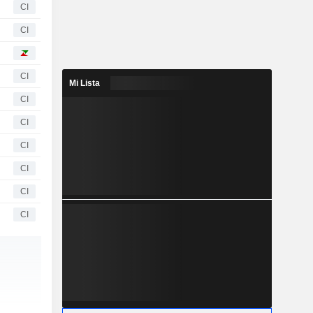
CI
CI
CI
Mi Lista
CI
CI
CI
CI
CI
CI