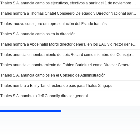
Thales S.A. anuncia cambios ejecutivos, efectivos a partir del 1 de noviembre de 2024
Thales nombra a Thomas Chatel Consejero Delegado y Director Nacional para Europa Central, Balcanes y Moldavia, cubriendo Austria, República Checa, Hungría Eslovaquia
Thales: nuevo consejero en representación del Estado francés
Thales S.A. anuncia cambios en la dirección
Thales nombra a Abdelhafid Mordi director general en los EAU y director general de Thales Emarat Technologies
Thales anuncia el nombramiento de Loic Rocard como miembro del Consejo de Administración
Thales anuncia el nombramiento de Fabien Bortoluzzi como Director General de las operaciones de Thales en África Occidental y Central
Thales S.A. anuncia cambios en el Consejo de Administración
Thales nombra a Emily Tan directora de país para Thales Singapur
Thales S.A. nombra a Jeff Connolly director general