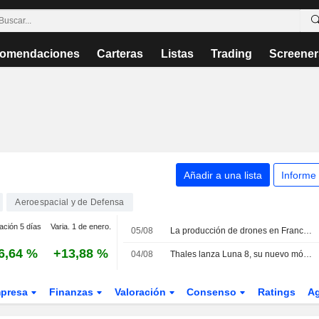
omendaciones
Carteras
Listas
Trading
Screener
Añadir a una lista
Informe
Aeroespacial y de Defensa
ación 5 días
Varia. 1 de enero.
05/08
La producción de drones en Francia pasa de la ambición política a la cadena de montaje
6,64 %
+13,88 %
04/08
Thales lanza Luna 8, su nuevo módulo de seguridad de hardware
presa
Finanzas
Valoración
Consenso
Ratings
A