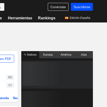
Conéctate
Suscribirse
s
Herramientas
Rankings
Edición España
Índices
Europa
América
Asia
 en PDF
RE
CI
genda
Sector
Derivados
ETFs