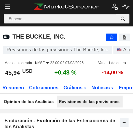
THE BUCKLE, INC.
45,94
$
+0,48 %
THE BUCKLE, INC.
Revisiones de las previsiones The Buckle, Inc.
Acc
Mercado cerrado -
NYSE
22:00:02 07/08/2026
Varia. 1 de enero.
USD
+0,48 %
45,94
-14,00 %
Resumen
Cotizaciones
Gráficos
Noticias
Empr
Opinión de los Analistas
Revisiones de las previsiones
Facturación - Evolución de las Estimaciones de
los Analistas