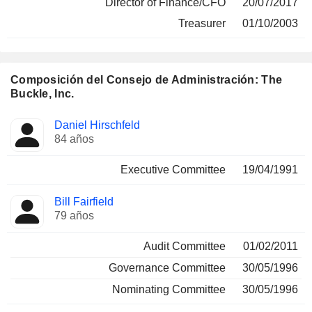
Director of Finance/CFO
20/07/2017
Treasurer
01/10/2003
Composición del Consejo de Administración: The
Buckle, Inc.
Administrador
Comités
Daniel Hirschfeld
84 años
Executive Committee
19/04/1991
Bill Fairfield
79 años
Audit Committee
01/02/2011
Governance Committee
30/05/1996
Nominating Committee
30/05/1996