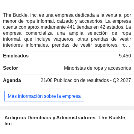
The Buckle, Inc. es una empresa dedicada a la venta al por
menor de ropa informal, calzado y accesorios. La empresa
cuenta con aproximadamente 441 tiendas en 42 estados. La
empresa comercializa una amplia selección de ropa
informal, que incluye vaqueros, otras prendas de vestir
inferiores informales, prendas de vestir superiores, ropa
deportiva, prendas de abrigo, accesorios y calzado.
Empleados
5.450
Además, ofrece servicios al cliente, tales como dobladillos
gratuitos, empaquetado de regalo gratuito, planes de pago a
Sector
Minoristas de ropa y accesorios
plazos sencillos, la tarjeta de crédito de la marca propia de
The Buckle y un programa de fidelización para clientes. La
Agenda
21/08
Publicación de resultados - Q2 2027
empresa ofrece vaqueros de marcas como Flying Monkey,
Hidden, KanCan, Levi’s, Miss Me, Rock Revival, Wrangler y
7 For All Mankind. Entre sus otras marcas clave se incluyen
Más información sobre la empresa
Affliction, American Fighter, Ariat, Billabong, Birkenstock,
Free People, Goorin Bros., Hey Dude, Hooey, Howitzer,
Hurley, K. Swiss, Kimes Ranch, Lost Calf, Mia, Oakley, Old
Row, Pendleton, Ray-Ban, Reebok, Ridge, RVCA, SOREL,
Antiguos Directivos y Administradores: The Buckle,
Steve Madden, Sullen, Very G, White Crow y Z Supply.
Inc.