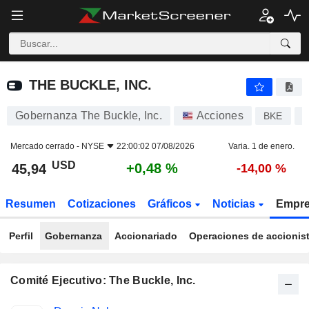
THE BUCKLE, INC.
45,94
$
+0,48 %
THE BUCKLE, INC.
Gobernanza The Buckle, Inc.
Acciones
BKE
U
Mercado cerrado -
NYSE
22:00:02 07/08/2026
Varia. 1 de enero.
USD
+0,48 %
45,94
-14,00 %
Resumen
Cotizaciones
Gráficos
Noticias
Empr
Perfil
Gobernanza
Accionariado
Operaciones de accionis
Comité Ejecutivo: The Buckle, Inc.
Funciones