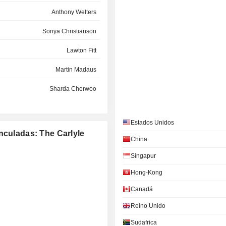
Anthony Welters
Sonya Christianson
Lawton Fitt
Martin Madaus
Sharda Cherwoo
Erin McGlaughlin
Estados Unidos
Martin Madaus
nculadas: The Carlyle
China
Martin Madaus
Singapur
Lawton Fitt
Hong-Kong
William Shaw
Canadá
Tom Callihan
Reino Unido
Sudafrica
Derica Rice