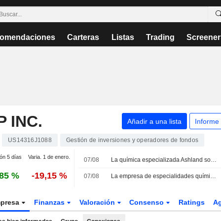
omendaciones
Carteras
Listas
Trading
Screener
 INC.
Añadir a una lista
Informe
US14316J1088
Gestión de inversiones y operadores de fondos
ión 5 días
Varia. 1 de enero.
07/08
La química especializada Ashland sopesa su venta ante la presión de los inversores activistas
,85 %
-19,15 %
07/08
La empresa de especialidades químicas Ashland sopesa su venta ante la presión de los inversores activistas, según Bloomberg
presa
Finanzas
Valoración
Consenso
Ratings
A