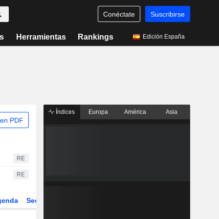
Conéctate
Suscribirse
s
Herramientas
Rankings
Edición España
Índices
Europa
América
Asia
 en PDF
RE
RE
genda
Sector
Derivados
ETFs