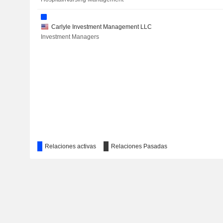
DELTA INSURANCE COMPANY
Carlyle Investment Management LLC
Investment Managers
NASDAQ, INC.
PEDIATRIX MEDICAL GROUP, INC.
OMAN FISHERIES COMPANY SAOG
CHONGQING RURAL COMMERCIAL BANK CO., LTD.
CARLYLE SECURED LENDING, INC.
Relaciones activas
Relaciones Pasadas
AON PLC