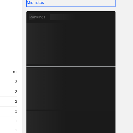
Mis listas
Rankings
81
3
2
2
2
1
1