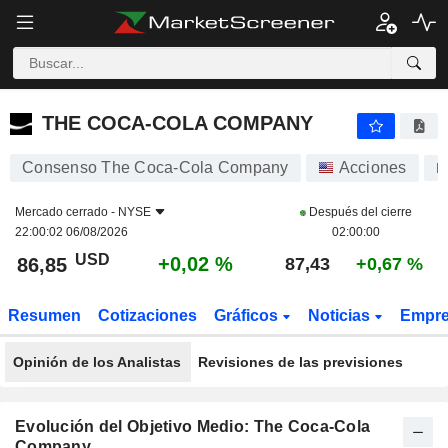
THE COCA-COLA COMPANY
86,85
$
+0,02 %
THE COCA-COLA COMPANY
Consenso The Coca-Cola Company
Acciones
K
Mercado cerrado -
NYSE
Después del cierre
22:00:02 06/08/2026
02:00:00
USD
+0,02 %
86,85
87,43
+0,67 %
Resumen
Cotizaciones
Gráficos
Noticias
Empr
Opinión de los Analistas
Revisiones de las previsiones
Evolución del Objetivo Medio: The Coca-Cola
Company