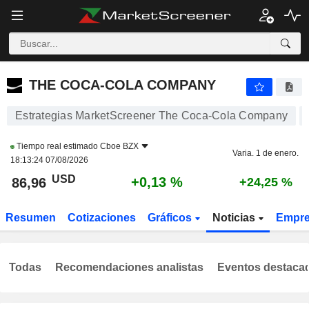
THE COCA-COLA COMPANY
86,96
$
+0,13 %
THE COCA-COLA COMPANY
Estrategias MarketScreener The Coca-Cola Company
Tiempo real estimado
Cboe BZX
Varia. 1 de enero.
18:13:24 07/08/2026
USD
+0,13 %
86,96
+24,25 %
Resumen
Cotizaciones
Gráficos
Noticias
Empr
Todas
Recomendaciones analistas
Eventos destaca