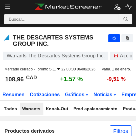
THE DESCARTES SYSTEMS GROUP INC.
108,96
$
+1,57 %
THE DESCARTES SYSTEMS
GROUP INC.
Warrants The Descartes Systems Group Inc.
Accion
Mercado cerrado -
Toronto S.E.
22:00:00 06/08/2026
Varia. 1 de enero.
CAD
+1,57 %
108,96
-9,51 %
Resumen
Cotizaciones
Gráficos
Noticias
Empr
Todos
Warrants
Knock-Out
Prod apalancamiento
Produ
Filtros
Productos derivados