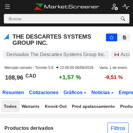
THE DESCARTES SYSTEMS GROUP INC.
108,96
$
+1,57 %
THE DESCARTES SYSTEMS
GROUP INC.
Derivados The Descartes Systems Group Inc.
Accio
Mercado cerrado -
Toronto S.E.
22:00:00 06/08/2026
Varia. 1 de enero.
CAD
+1,57 %
108,96
-9,51 %
Resumen
Cotizaciones
Gráficos
Noticias
Empr
Todos
Warrants
Knock-Out
Prod apalancamiento
Produ
Filtros
Productos derivados