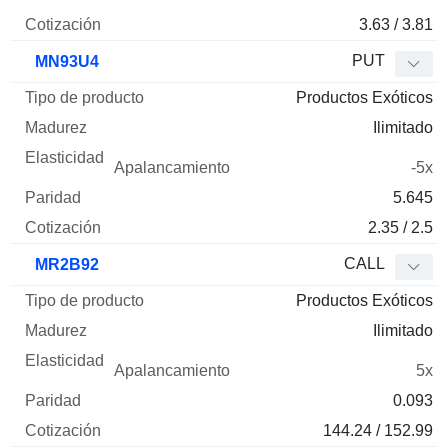
3.63 / 3.81
PUT
MN93U4
Productos Exóticos
Ilimitado
-5x
5.645
2.35 / 2.5
CALL
MR2B92
Productos Exóticos
Ilimitado
5x
0.093
144.24 / 152.99