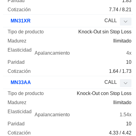
1.83
7.74 / 8.21
CALL
MN31XR
Knock-Out sin Stop Loss
Ilimitado
4x
10
1.64 / 1.73
CALL
MN33AA
Knock-Out con Stop Loss
Ilimitado
1.54x
10
4.33 / 4.42