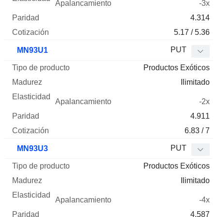
-3x
4.314
5.17 / 5.36
PUT
MN93U1
Productos Exóticos
Ilimitado
-2x
4.911
6.83 / 7
PUT
MN93U3
Productos Exóticos
Ilimitado
-4x
4.587