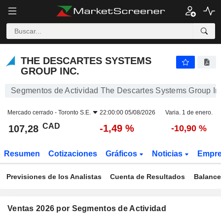
THE DESCARTES SYSTEMS GROUP INC.
107,28
$
-1,49 %
THE DESCARTES SYSTEMS
GROUP INC.
Segmentos de Actividad The Descartes Systems Group In
Mercado cerrado -
Toronto S.E.
22:00:00 05/08/2026
Varia. 1 de enero.
CAD
-1,49 %
107,28
-10,90 %
Resumen
Cotizaciones
Gráficos
Noticias
Empr
Previsiones de los Analistas
Cuenta de Resultados
Balance
Ventas 2026 por Segmentos de Actividad