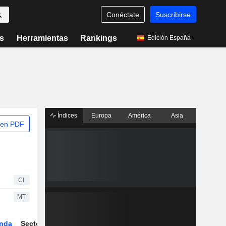
Conéctate
Suscribirse
s
Herramientas
Rankings
Edición España
Índices
Europa
América
Asia
 en PDF
CI
MT
nda
Sector
Derivados
ETFs