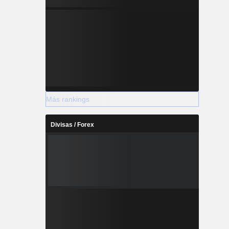
Más rankings
Divisas / Forex