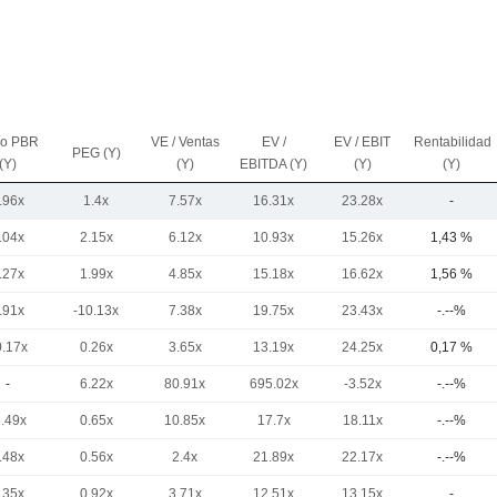
io PBR
VE / Ventas
EV /
EV / EBIT
Rentabilidad
PEG (Y)
(Y)
(Y)
EBITDA (Y)
(Y)
(Y)
.96x
1.4x
7.57x
16.31x
23.28x
-
.04x
2.15x
6.12x
10.93x
15.26x
1,43 %
.27x
1.99x
4.85x
15.18x
16.62x
1,56 %
.91x
-10.13x
7.38x
19.75x
23.43x
-.--%
0.17x
0.26x
3.65x
13.19x
24.25x
0,17 %
-
6.22x
80.91x
695.02x
-3.52x
-.--%
5.49x
0.65x
10.85x
17.7x
18.11x
-.--%
.48x
0.56x
2.4x
21.89x
22.17x
-.--%
.35x
0.92x
3.71x
12.51x
13.15x
-