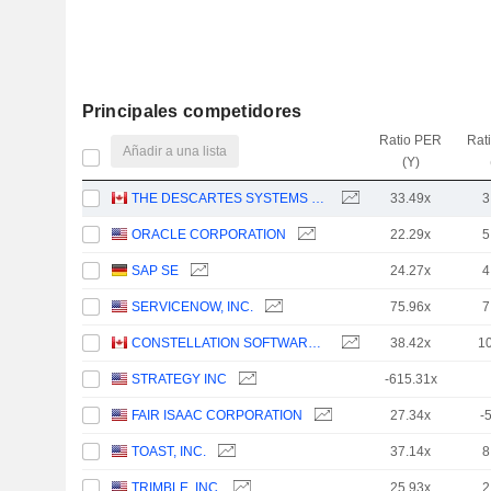
Principales competidores
Ratio PER
Rat
Añadir a una lista
(Y)
THE DESCARTES SYSTEMS GROUP INC.
33.49x
3
ORACLE CORPORATION
22.29x
5
SAP SE
24.27x
4
SERVICENOW, INC.
75.96x
7
CONSTELLATION SOFTWARE INC.
38.42x
1
STRATEGY INC
-615.31x
FAIR ISAAC CORPORATION
27.34x
-
TOAST, INC.
37.14x
8
TRIMBLE, INC.
25.93x
2