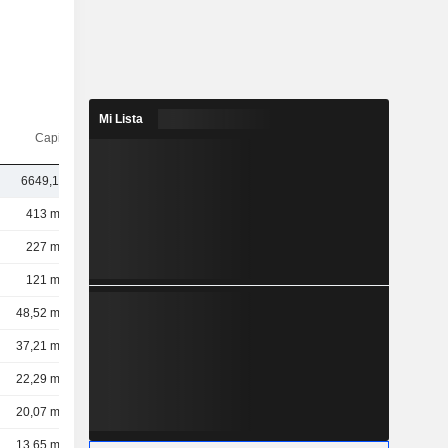
Mi Lista
Capi.($)
6649,17 M
413 mil M
227 mil M
121 mil M
48,52 mil M
37,21 mil M
22,29 mil M
20,07 mil M
13,65 mil M