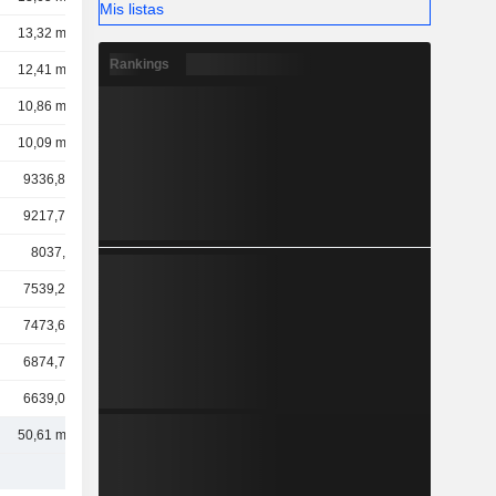
Mis listas
13,32 mil M
Rankings
12,41 mil M
10,86 mil M
10,09 mil M
9336,88 M
9217,77 M
8037,6 M
7539,24 M
7473,66 M
6874,79 M
6639,03 M
50,61 mil M