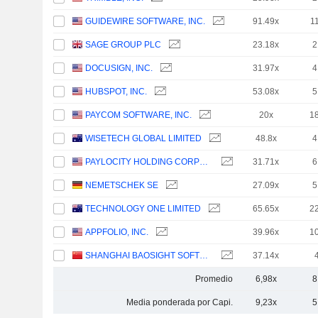
GUIDEWIRE SOFTWARE, INC.
91.49x
1
SAGE GROUP PLC
23.18x
2
DOCUSIGN, INC.
31.97x
4
HUBSPOT, INC.
53.08x
5
PAYCOM SOFTWARE, INC.
20x
1
WISETECH GLOBAL LIMITED
48.8x
4
PAYLOCITY HOLDING CORPORATION
31.71x
6
NEMETSCHEK SE
27.09x
5
TECHNOLOGY ONE LIMITED
65.65x
2
APPFOLIO, INC.
39.96x
1
SHANGHAI BAOSIGHT SOFTWARE CO.,LTD.
37.14x
Promedio
6,98x
8
Media ponderada por Capi.
9,23x
5