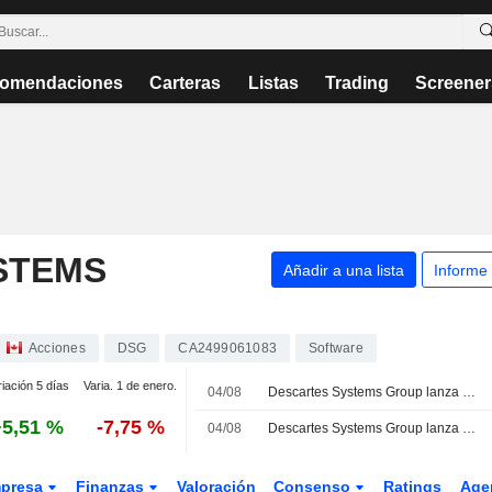
omendaciones
Carteras
Listas
Trading
Screener
STEMS
Añadir a una lista
Informe
Acciones
DSG
CA2499061083
Software
iación 5 días
Varia. 1 de enero.
04/08
Descartes Systems Group lanza una nueva solución de inteligencia para el libre comercio basada en IA
+5,51 %
-7,75 %
04/08
Descartes Systems Group lanza una solución basada en IA para reducir los costes comerciales
presa
Finanzas
Valoración
Consenso
Ratings
Age