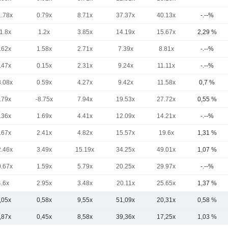
1.78x
0.79x
8.71x
37.37x
40.13x
-.--%
1.8x
1.2x
3.85x
14.19x
15.67x
2,29 %
.62x
1.58x
2.71x
7.39x
8.81x
-.--%
.47x
0.15x
2.31x
9.24x
11.11x
-.--%
8.08x
0.59x
4.27x
9.42x
11.58x
0,7 %
.79x
-8.75x
7.94x
19.53x
27.72x
0,55 %
.36x
1.69x
4.41x
12.09x
14.21x
-.--%
.67x
2.41x
4.82x
15.57x
19.6x
1,31 %
2.46x
3.49x
15.19x
34.25x
49.01x
1,07 %
0.67x
1.59x
5.79x
20.25x
29.97x
-.--%
4.6x
2.95x
3.48x
20.11x
25.65x
1,37 %
,05x
0,58x
9,55x
51,09x
20,31x
0,58 %
,87x
0,45x
8,58x
39,36x
17,25x
1,03 %