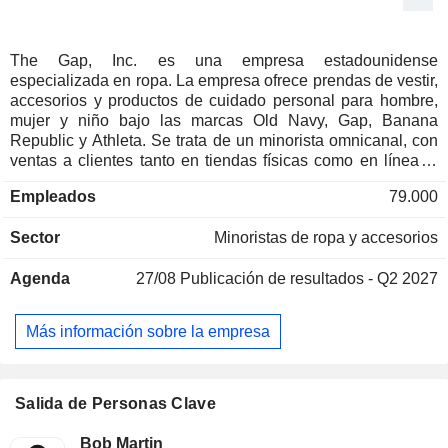
The Gap, Inc. es una empresa estadounidense
especializada en ropa. La empresa ofrece prendas de vestir,
accesorios y productos de cuidado personal para hombre,
mujer y niño bajo las marcas Old Navy, Gap, Banana
Republic y Athleta. Se trata de un minorista omnicanal, con
ventas a clientes tanto en tiendas físicas como en línea, a
través de tiendas propias y franquicias, sitios web y
Empleados
79.000
acuerdos con terceros. Sus servicios omnicanal incluyen la
compra en línea con recogida en tienda, el pedido en tienda,
Sector
Minoristas de ropa y accesorios
la búsqueda en tienda y el envío desde tienda, así como
experiencias mejoradas adaptadas a dispositivos móviles.
Agenda
27/08
Publicación de resultados - Q2 2027
Gap incluye marcas de ropa y accesorios para adultos que
ofrecen las colecciones GapKids, babyGap, Gap Maternity,
GapBody y GapFit, así como colecciones de edición
Más información sobre la empresa
limitada con GapStudio y con marcas asociadas. Athleta es
una marca premium de estilo de vida y rendimiento para
mujeres y niñas. Los productos de Athleta están disponibles
en tiendas gestionadas por la empresa en todo Estados
Salida de Personas Clave
Unidos y Canadá, en puntos de venta franquiciados a nivel
mundial y en línea.
Bob Martin