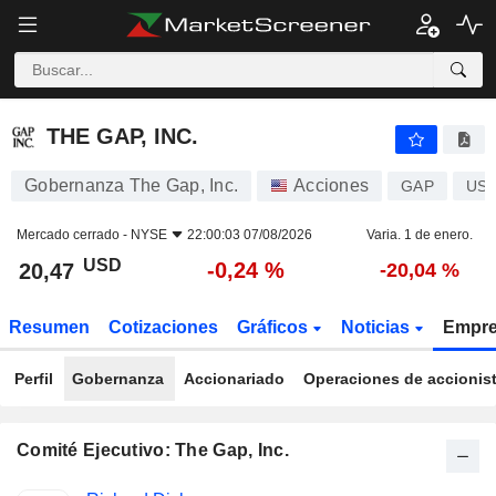
THE GAP, INC.
20,47
$
-0,24 %
THE GAP, INC.
Gobernanza The Gap, Inc.
Acciones
GAP
US3
Mercado cerrado -
NYSE
22:00:03 07/08/2026
Varia. 1 de enero.
USD
-0,24 %
20,47
-20,04 %
Resumen
Cotizaciones
Gráficos
Noticias
Empr
Perfil
Gobernanza
Accionariado
Operaciones de accionis
Comité Ejecutivo: The Gap, Inc.
Funciones