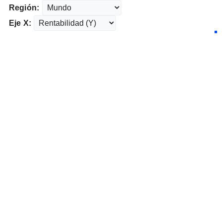
Región:
Eje X: