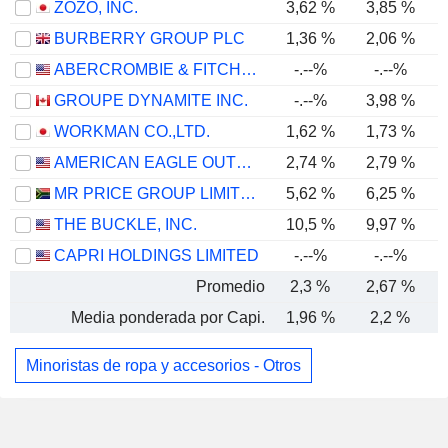
ZOZO, INC.
3,62 %
3,85 %
BURBERRY GROUP PLC
1,36 %
2,06 %
ABERCROMBIE & FITCH CO.
-.--%
-.--%
GROUPE DYNAMITE INC.
-.--%
3,98 %
WORKMAN CO.,LTD.
1,62 %
1,73 %
AMERICAN EAGLE OUTFITTERS, INC.
2,74 %
2,79 %
MR PRICE GROUP LIMITED
5,62 %
6,25 %
THE BUCKLE, INC.
10,5 %
9,97 %
CAPRI HOLDINGS LIMITED
-.--%
-.--%
Promedio
2,3 %
2,67 %
Media ponderada por Capi.
1,96 %
2,2 %
Minoristas de ropa y accesorios - Otros