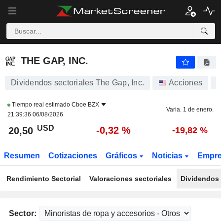
THE GAP, INC.
20,50
$
-0,32 %
THE GAP, INC.
Dividendos sectoriales The Gap, Inc.
Acciones
Tiempo real estimado
Cboe BZX
Varia. 1 de enero.
21:39:36 06/08/2026
USD
-0,32 %
20,50
-19,82 %
Resumen
Cotizaciones
Gráficos
Noticias
Empr
Rendimiento Sectorial
Valoraciones sectoriales
Dividendos 
Sector: