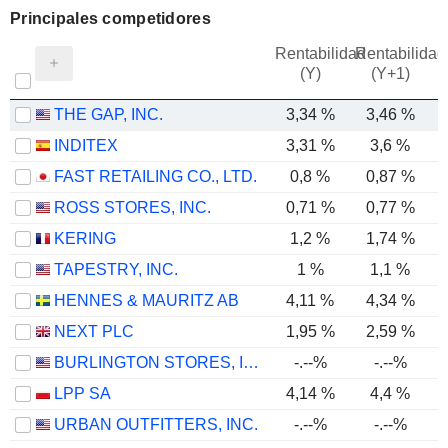
Principales competidores
Rentabilidad
Rentabilidad
(Y)
(Y+1)
THE GAP, INC.
3,34 %
3,46 %
INDITEX
3,31 %
3,6 %
FAST RETAILING CO., LTD.
0,8 %
0,87 %
ROSS STORES, INC.
0,71 %
0,77 %
KERING
1,2 %
1,74 %
TAPESTRY, INC.
1 %
1,1 %
HENNES & MAURITZ AB
4,11 %
4,34 %
NEXT PLC
1,95 %
2,59 %
BURLINGTON STORES, INC.
-.--%
-.--%
LPP SA
4,14 %
4,4 %
URBAN OUTFITTERS, INC.
-.--%
-.--%