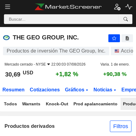
THE GEO GROUP, INC.
30,69
$
+1,82 %
THE GEO GROUP, INC.
Productos de inversión The GEO Group, Inc.
Accio
Mercado cerrado -
NYSE
22:00:03 07/08/2026
Varia. 1 de enero.
USD
+1,82 %
30,69
+90,38 %
Resumen
Cotizaciones
Gráficos
Noticias
Empr
Todos
Warrants
Knock-Out
Prod apalancamiento
Produ
Filtros
Productos derivados