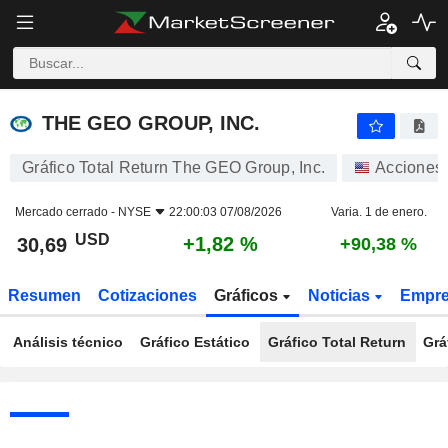
THE GEO GROUP, INC.
30,69
$
+1,82 %
THE GEO GROUP, INC.
Gráfico Total Return The GEO Group, Inc.
Acciones
Mercado cerrado -
NYSE
22:00:03 07/08/2026
Varia. 1 de enero.
USD
+1,82 %
30,69
+90,38 %
Resumen
Cotizaciones
Gráficos
Noticias
Empr
Análisis técnico
Gráfico Estático
Gráfico Total Return
Grá