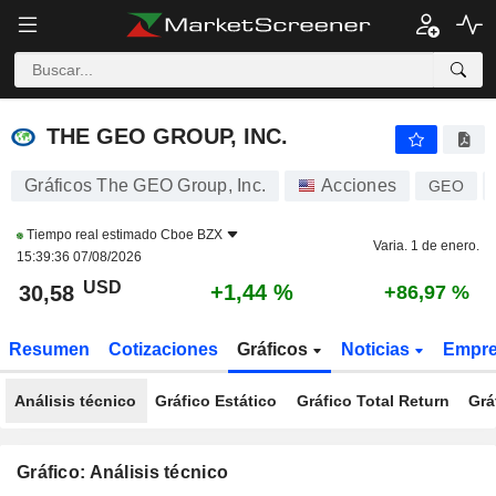
THE GEO GROUP, INC.
30,58
$
+1,44 %
THE GEO GROUP, INC.
Gráficos The GEO Group, Inc.
Acciones
GEO
Tiempo real estimado
Cboe BZX
Varia. 1 de enero.
15:39:36 07/08/2026
USD
+1,44 %
30,58
+86,97 %
Resumen
Cotizaciones
Gráficos
Noticias
Empr
Análisis técnico
Gráfico Estático
Gráfico Total Return
Grá
Gráfico: Análisis técnico