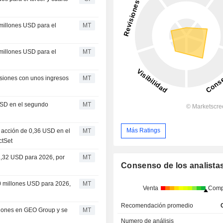
millones USD para el
MT
millones USD para el
MT
isiones con unos ingresos
MT
USD en el segundo
MT
Más Ratings
r acción de 0,36 USD en el
MT
ctSet
1,32 USD para 2026, por
MT
Consenso de los analista
0 millones USD para 2026,
MT
Venta
Comp
Recomendación promedio
ciones en GEO Group y se
MT
Numero de análisis