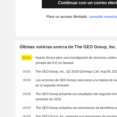
Continuar con un correo elec
Para un acceso ilimitado,
consulta nuestra
Últimas noticias acerca de The GEO Group, Inc.
01:51
Nueva Jersey abre una investigación de derechos civiles
privado del ICE en Newark
06/08
The GEO Group, Inc., Q2 2026 Earnings Call, Aug 06, 20
06/08
Las acciones de GEO Group caen pese a la mejora de sus
en el segundo trimestre
06/08
The GEO Group presenta sus resultados del segundo trime
semestre de 2026
06/08
The GEO Group actualiza sus previsiones de beneficios p
06/08
The GEO Group, Inc. presenta sus previsiones de resultad