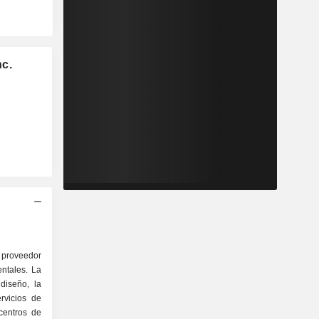
nc.
roveedor
entales. La
diseño, la
ervicios de
centros de