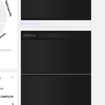
Más rankings
Rankings
s
ra
COMPRAR
3