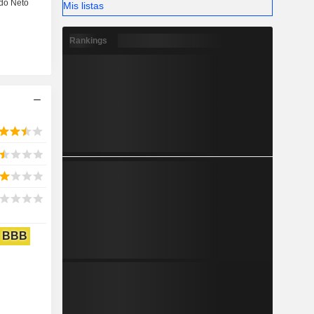
Mis listas
Rankings
BBB