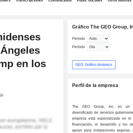
nsiders
Transcripciones
Comunicados
Publs. oficiales
Otros idiomas
Gráfico The GEO Group, I
nidenses
Periodo
 Ángeles
Período
ump en los
GEO: Gráfico dinámico
Perfil de la empresa
16
The GEO Group, Inc. es un p
diversificado de servicios gubernam
empresa está especializada en el 
financiación, el desarrollo y los s
apoyo para instalaciones seguras, 