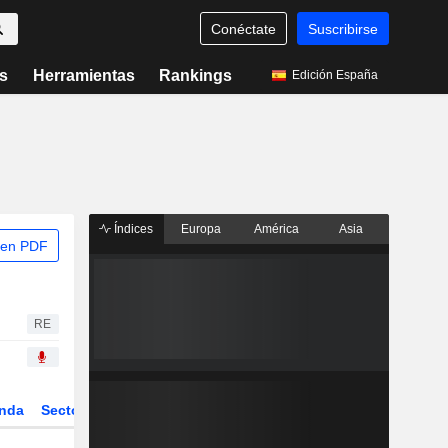
Conéctate
Suscribirse
s
Herramientas
Rankings
Edición España
Índices
Europa
América
Asia
 en PDF
RE
nda
Sector
Derivados
ETFs