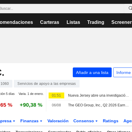
omendaciones
Carteras
Listas
Trading
Screener
.
Añadir a una lista
Informe
J1060
Servicios de apoyo a las empresas
ción 5 días
Varia. 1 de enero.
01:51
Nueva Jersey abre una investigación de derechos civiles en un centro de detención privado del ICE en Newark
,65 %
+90,38 %
06/08
The GEO Group, Inc., Q2 2026 Earnings Call, Aug 06, 2026
presa
Finanzas
Valoración
Consenso
Ratings
Age