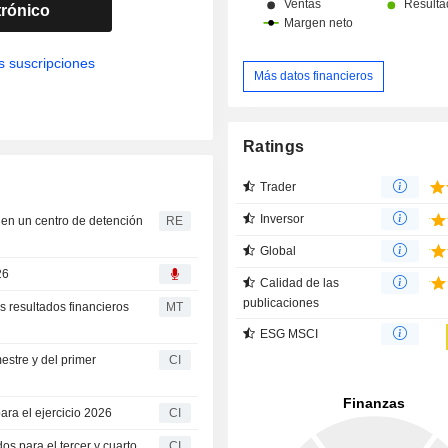
trónico
s suscripciones
Más datos financieros
Ratings
Trader
Inversor
 en un centro de detención
RE
Global
26
Calidad de las
publicaciones
 resultados financieros
MT
ESG MSCI
stre y del primer
CI
ara el ejercicio 2026
CI
os para el tercer y cuarto
CI