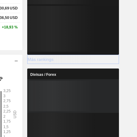
30,69
USD
36,50
USD
+18,93 %
Más rankings
Divisas / Forex