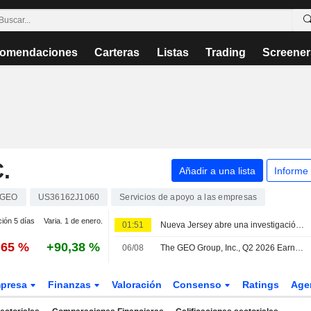
omendaciones
Carteras
Listas
Trading
Screener
.
Añadir a una lista
Informe
GEO
US36162J1060
Servicios de apoyo a las empresas
ción 5 días
Varia. 1 de enero.
01:51
Nueva Jersey abre una investigación de derechos civiles en un centro de detención privado del ICE en Newark
,65 %
+90,38 %
06/08
The GEO Group, Inc., Q2 2026 Earnings Call, Aug 06, 2026
presa
Finanzas
Valoración
Consenso
Ratings
Age