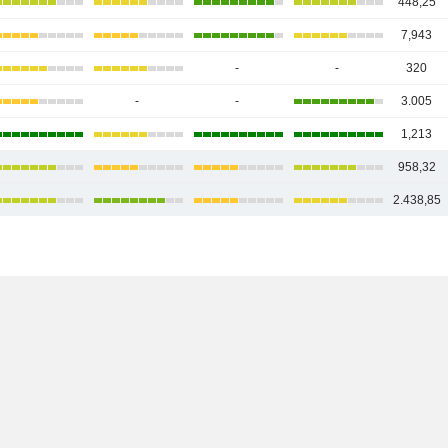
448,25
7,943
-
-
320
-
-
3.005
1,213
958,32
2.438,85