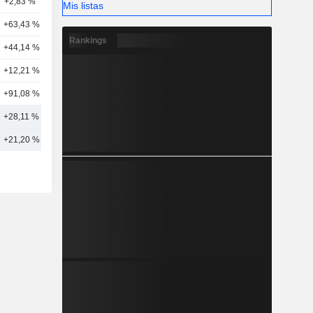
+2,83 %
4
Mis listas
+63,43 %
7
Rankings
+44,14 %
1
+12,21 %
2
+91,08 %
3
+28,11 %
6
+21,20 %
8