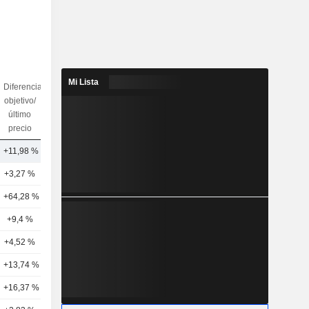
Mi Lista
Diferencia
objetivo/
N.º de
último
analistas
precio
+11,98 %
4
+3,27 %
5
+64,28 %
11
+9,4 %
13
+4,52 %
4
+13,74 %
8
+16,37 %
7