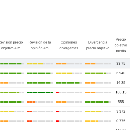
Precio
evisión precio
Revisión de la
Opiniones
Divergencia
objetivo
objetivo 4 m
opinión 4m
divergentes
precio objetivo
medio
33,75
6.940
16,35
168,15
555
3,372
0,775