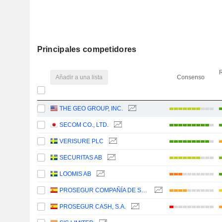
Principales competidores
R
Añadir a una lista
Consenso
THE GEO GROUP, INC.
SECOM CO., LTD.
VERISURE PLC
SECURITAS AB
LOOMIS AB
PROSEGUR COMPAÑÍA DE SEGURIDAD, S.A.
PROSEGUR CASH, S.A.