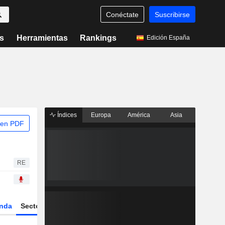
Conéctate
Suscribirse
s
Herramientas
Rankings
Edición España
Índices
Europa
América
Asia
 en PDF
RE
nda
Sector
Derivados
ETFs