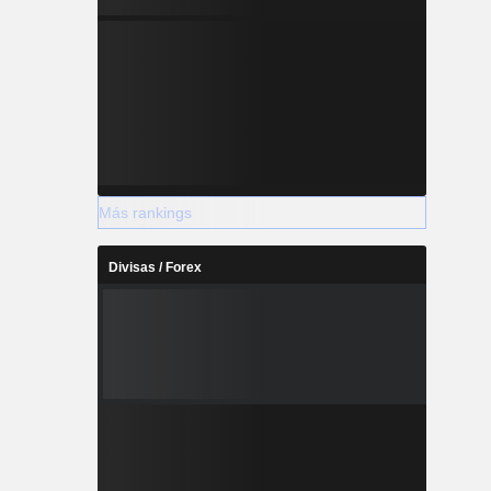
Más rankings
Divisas / Forex