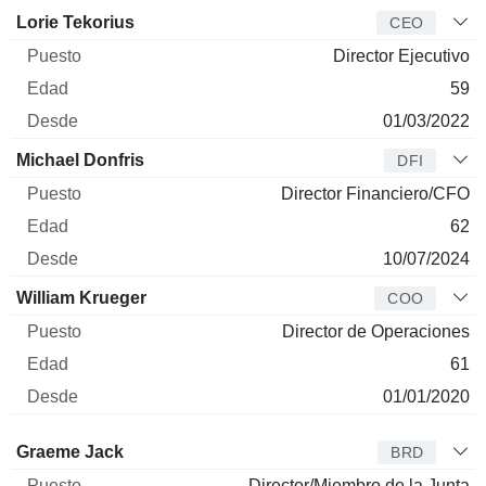
Director
Puesto
Edad
Desde
Lorie Tekorius
CEO
Director Ejecutivo
59
01/03/2022
Michael Donfris
DFI
Director Financiero/CFO
62
10/07/2024
William Krueger
COO
Director de Operaciones
61
01/01/2020
Administrador
Puesto
Edad
Desde
Graeme Jack
BRD
Director/Miembro de la Junta