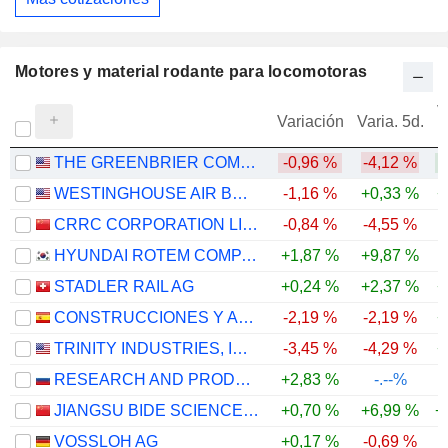
Motores y material rodante para locomotoras
V
Variación
Varia. 5d.
THE GREENBRIER COMPANIES, INC.
-0,96 %
-4,12 %
WESTINGHOUSE AIR BRAKE TECHNOLOGIES CORPORATION
-1,16 %
+0,33 %
+
CRRC CORPORATION LIMITED
-0,84 %
-4,55 %
-
HYUNDAI ROTEM COMPANY
+1,87 %
+9,87 %
-
STADLER RAIL AG
+0,24 %
+2,37 %
+
CONSTRUCCIONES Y AUXILIAR DE FERROCARRILES, S.A.
-2,19 %
-2,19 %
+
TRINITY INDUSTRIES, INC.
-3,45 %
-4,29 %
+
RESEARCH AND PRODUCTION CORPORATION UNITED WAGON COMPANY
+2,83 %
-.--%
JIANGSU BIDE SCIENCE AND TECHNOLOGY CO.,LTD.
+0,70 %
+6,99 %
+
VOSSLOH AG
+0,17 %
-0,69 %
-