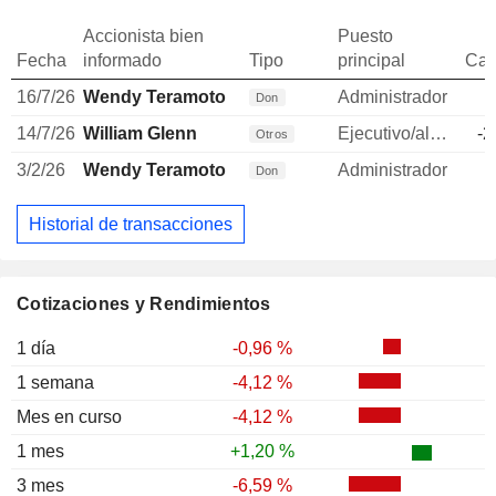
Accionista bien
Puesto
Fecha
informado
Tipo
principal
Can
16/7/26
Wendy Teramoto
Administrador
Don
14/7/26
William Glenn
Ejecutivo/alto directivo
-2
Otros
3/2/26
Wendy Teramoto
Administrador
Don
Historial de transacciones
Cotizaciones y Rendimientos
1 día
-0,96 %
1 semana
-4,12 %
Mes en curso
-4,12 %
1 mes
+1,20 %
3 mes
-6,59 %