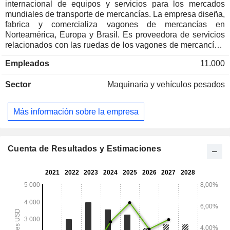
internacional de equipos y servicios para los mercados
mundiales de transporte de mercancías. La empresa diseña,
fabrica y comercializa vagones de mercancías en
Norteamérica, Europa y Brasil. Es proveedora de servicios
relacionados con las ruedas de los vagones de mercancías,
piezas de recambio, mantenimiento y conversión sostenible
Empleados
11.000
en Norteamérica. Posee una flota en régimen de
arrendamiento de aproximadamente 16 800 vagones,
Sector
Maquinaria y vehículos pesados
procedentes en su mayoría de sus propias operaciones de
fabricación. La empresa ofrece servicios de gestión de
vagones, cumplimiento normativo y arrendamiento a
Más información sobre la empresa
compañías ferroviarias y otros propietarios de vagones en
Norteamérica. Sus productos incluyen vagones de
mercancías, vagones cisterna, vagones intermodales,
conversiones para el sector automovilístico y sostenibles, y
Cuenta de Resultados y Estimaciones
piezas de repuesto. Su negocio de servicios de gestión en
Norteamérica ofrece una gama de software y servicios que
incluyen la gestión del mantenimiento de vagones, servicios
de contabilidad de vagones, gestión integral de flotas,
logística de flotas, administración y recomercialización de
vagones.