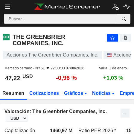
THE GREENBRIER COMPANIES, INC.
47,22
$
-0,96 %
THE GREENBRIER
COMPANIES, INC.
Acciones The Greenbrier Companies, Inc.
Acciones
Mercado cerrado -
NYSE
22:00:03 07/08/2026
Varia. 1 de enero.
USD
-0,96 %
47,22
+1,03 %
Resumen
Cotizaciones
Gráficos
Noticias
Empr
Valoración: The Greenbrier Companies, Inc.
Capitalización
1460,97 M
Ratio PER 2026 *
15,