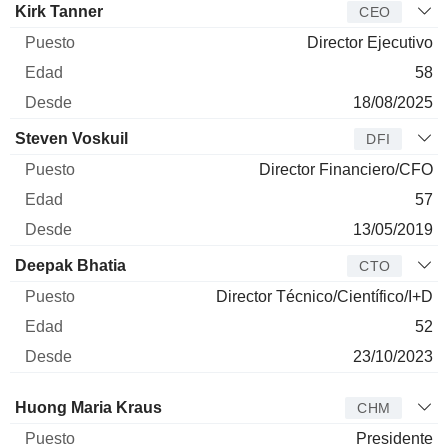
Director
Puesto
Edad
Desde
Kirk Tanner
CEO
Director Ejecutivo
58
18/08/2025
Steven Voskuil
DFI
Director Financiero/CFO
57
13/05/2019
Deepak Bhatia
CTO
Director Técnico/Científico/I+D
52
23/10/2023
Administrador
Puesto
Edad
Desde
Huong Maria Kraus
CHM
Presidente