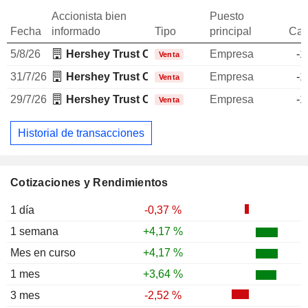
Accionista bien
Puesto
Fecha
informado
Tipo
principal
Can
5/8/26
Hershey Trust Co.
Empresa
-1
Venta
31/7/26
Hershey Trust Co.
Empresa
-1
Venta
29/7/26
Hershey Trust Co.
Empresa
-1
Venta
Historial de transacciones
Cotizaciones y Rendimientos
1 día
-0,37 %
1 semana
+4,17 %
Mes en curso
+4,17 %
1 mes
+3,64 %
3 mes
-2,52 %