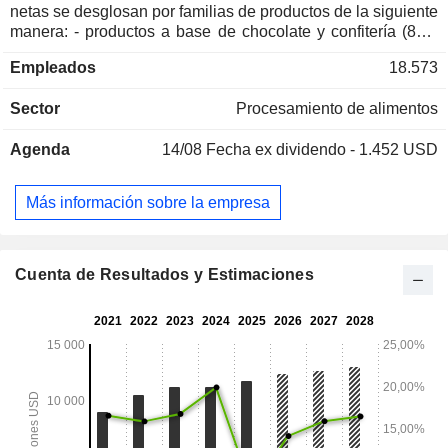
netas se desglosan por familias de productos de la siguiente
manera: - productos a base de chocolate y confitería (81,4
%): Hershey, Reese, Kisses, Jolly Rancher, Almond Joy,
Empleados
18.573
Brookside, barkTHINS, Cadbury, Good & Plenty, Heath, Kit
Kat®, Payday, Rolo®, Twizzlers, Whoppers, York y otras
Sector
Procesamiento de alimentos
marcas; - aperitivos (10,1 %): SkinnyPop, Pirate's Booty,
Dot's Homestyle Pretzels y otras marcas. El resto de las
Agenda
14/08
Fecha ex dividendo - 1.452 USD
ventas netas (8,5 %) provienen de actividades
internacionales. A finales de 2024, el grupo cuenta con 13
centros de producción en Estados Unidos (10), México (2) y
Más información sobre la empresa
Malasia. Estados Unidos representa el 87,2 % de las ventas
netas.
Cuenta de Resultados y Estimaciones