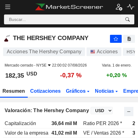
THE HERSHEY COMPANY
182,35
$
-0,37 %
THE HERSHEY COMPANY
Acciones The Hershey Company
Acciones
HSY
Mercado cerrado -
NYSE
22:00:02 07/08/2026
Varia. 1 de enero.
USD
-0,37 %
182,35
+0,20 %
Resumen
Cotizaciones
Gráficos
Noticias
Empr
Valoración: The Hershey Company
Capitalización
36,64 mil M
Ratio PER 2026 *
22
Valor de la empresa
41,02 mil M
VE / Ventas 2026 *
3,