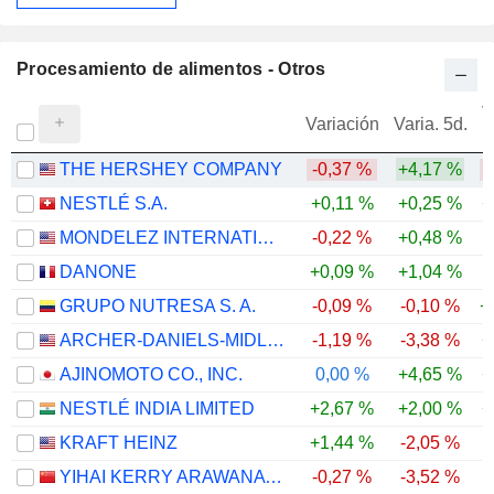
Procesamiento de alimentos - Otros
V
Variación
Varia. 5d.
THE HERSHEY COMPANY
-0,37 %
+4,17 %
NESTLÉ S.A.
+0,11 %
+0,25 %
+
MONDELEZ INTERNATIONAL, INC.
-0,22 %
+0,48 %
DANONE
+0,09 %
+1,04 %
GRUPO NUTRESA S. A.
-0,09 %
-0,10 %
+
ARCHER-DANIELS-MIDLAND COMPANY
-1,19 %
-3,38 %
+
AJINOMOTO CO., INC.
0,00 %
+4,65 %
+
NESTLÉ INDIA LIMITED
+2,67 %
+2,00 %
+
KRAFT HEINZ
+1,44 %
-2,05 %
YIHAI KERRY ARAWANA HOLDINGS CO., LTD
-0,27 %
-3,52 %
-