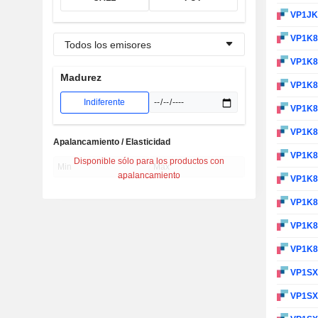
VP1J
VP1K
Todos los emisores
VP1K
Madurez
VP1K
Indiferente
VP1K
VP1K
Apalancamiento / Elasticidad
VP1K
Disponible sólo para los productos con
apalancamiento
VP1K
VP1K
VP1K
VP1K
VP1S
VP1S