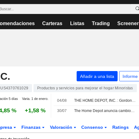
omendaciones
Carteras
Listas
Trading
Screener
C.
Añadir a una lista
Informe
US4370761029
Productos y servicios para mejorar el hogar Minoristas
ación 5 días
Varia. 1 de enero.
04/08
THE HOME DEPOT, INC. : Gordon Haskett permanece neutral
4,85 %
+1,58 %
30/07
The Home Depot anuncia cambios en su estructura directiva
presa
Finanzas
Valoración
Consenso
Ratings
A