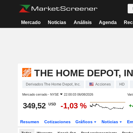
Mercado
Noticias
Análisis
Agenda
Rec
THE HOME DEPOT, IN
Derivados The Home Depot, Inc.
Acciones
HD
Mercado cerrado -
NYSE
22:00:03 06/08/2026
Vari
349,52
-1,03 %
USD
+
Resumen
Cotizaciones
Gráficos
Noticias
Em