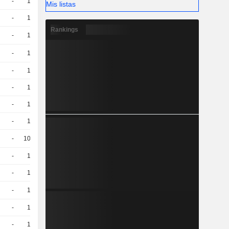
-
10
11,90
EUR
Mis listas
-
10
12,13
EUR
Rankings
-
10
13,88
EUR
-
10
11.21 / 11.35
-
10
10,86
EUR
-
10
10,61
EUR
-
10
11,45
EUR
-
10
9,910
EUR
-
100
1.04 / 1.06
-
10
9,520
EUR
-
10
8,570
EUR
-
10
8.86 / 9
-
10
8,910
EUR
-
10
7,950
EUR