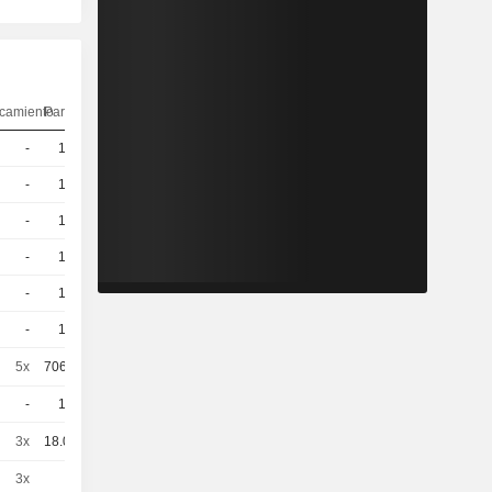
camiento
Paridad
Cotización
-
10
15,89
EUR
-
10
16,55
EUR
-
10
17,47
EUR
-
10
18,07
EUR
-
10
17,44
EUR
-
10
23,24
EUR
5x
706.754
0,0800
EUR
-
10
15,52
EUR
3x
18.095
5,440
EUR
3x
1
4,060
EUR