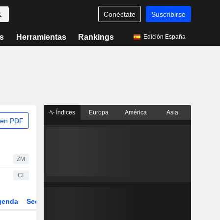
Conéctate
Suscribirse
s
Herramientas
Rankings
Edición España
Índices
Europa
América
Asia
 en PDF
ZM
CI
genda
Sector
Derivados
ETFs