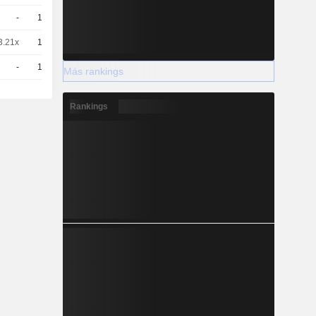
-
10
10.17 / 10.31
3.21x
10
9.38 / 9.52
-
10
10.94 / 11.08
Más rankings
Rankings