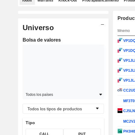
Todos
Warrants
Knock-Out
Prod apalancamiento
Produc
Produc
Universo
Mnemo
Bolsa de valores
VP1D
VP1D
VP1J
VP1JL
VP1JL
CC2U
Todos los países
MF3T
Todos los tipos de productos
CJ5L
MC2V
Tipo
PH3H
CALL
PUT