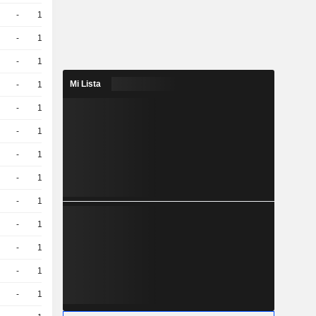
-
10
16,81
EUR
-
10
13,22
EUR
-
10
13,90
EUR
Mi Lista
-
10
14,00
EUR
-
10
15,28
EUR
-
10
14,64
EUR
-
10
12,59
EUR
-
10
15,98
EUR
-
10
13,41
EUR
-
10
14,56
EUR
-
10
15,28
EUR
-
10
12,73
EUR
-
10
11,23
EUR